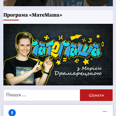
Програма «МатеМаша»
Пошук: