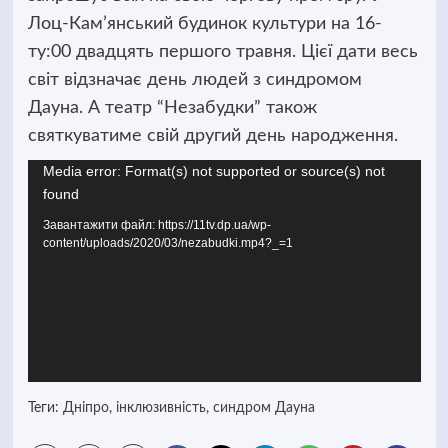
Лоц-Кам’янський будинок культури на 16-
ту:00 двадцять першого травня. Цієї дати весь
світ відзначає день людей з синдромом
Дауна. А театр “Незабудки” також
святкуватиме свій другий день народження.
Media error: Format(s) not supported or source(s) not
Відеопрогравач
found
Завантажити файл: https://11tv.dp.ua/wp-
content/uploads/2020/03/nezabudki.mp4?_=1
Теги:
Дніпро
,
інклюзивність
,
синдром Дауна