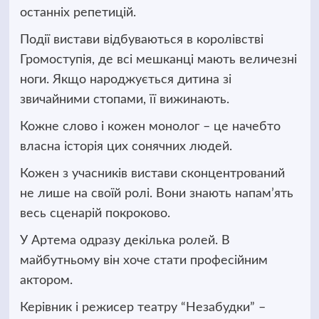
останніх репетицій.
Події вистави відбуваються в королівстві
Громоступія, де всі мешканці мають величезні
ноги. Якщо народжується дитина зі
звичайними стопами, її вижинають.
Кожне слово і кожен монолог – це начебто
власна історія цих сонячних людей.
Кожен з учасників вистави сконцентрований
не лише на своїй ролі. Вони знають напам’ять
весь сценарій покроково.
У Артема одразу декілька ролей. В
майбутньому він хоче стати професійним
актором.
Керівник і режисер театру “Незабудки” –