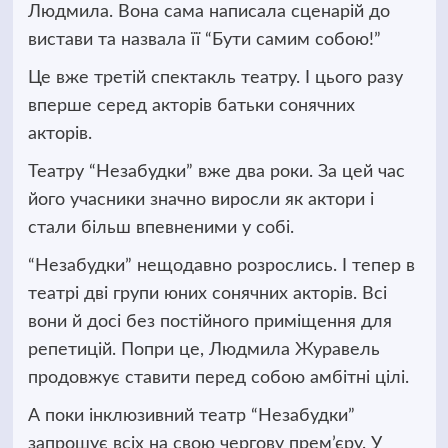
Людмила. Вона сама написала сценарій до
вистави та назвала її “Бути самим собою!”
Це вже третій спектакль театру. І цього разу
вперше серед акторів батьки сонячних
акторів.
Театру “Незабудки” вже два роки. За цей час
його учасники значно виросли як актори і
стали більш впевненими у собі.
“Незабудки” нещодавно розрослись. І тепер в
театрі дві групи юних сонячних акторів. Всі
вони й досі без постійного приміщення для
репетицій. Попри це, Людмила Журавель
продовжує ставити перед собою амбітні цілі.
А поки інклюзивний театр “Незабудки”
запрошує всіх на свою чергову прем’єру. У