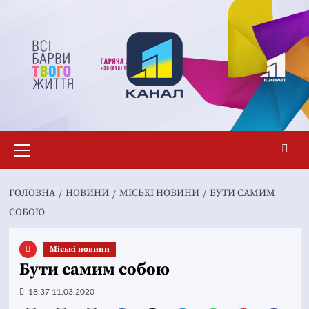
Перейти
до
вмісту
Основне
меню
ГОЛОВНА
НОВИНИ
MІСЬКІ НОВИНИ
БУТИ САМИМ
СОБОЮ
Mіські новини
Бути самим собою
18:37 11.03.2020