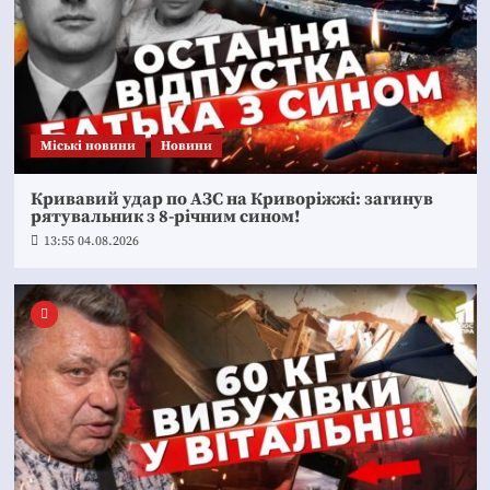
Mіські новини
Новини
Кривавий удар по АЗС на Криворіжжі: загинув
рятувальник з 8-річним сином!
13:55 04.08.2026