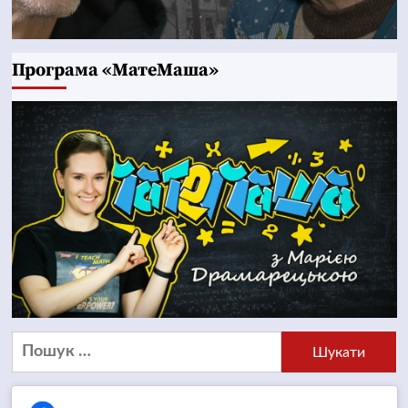
Програма «МатеМаша»
Пошук: