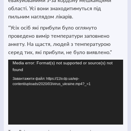
евакуйованими з-за кордону мешканцями
області. Усі вони знаходитимуться під
пильним наглядом лікарів.
“Усіх осіб які прибули було оглянуто
проведено вимір температури заповнено
анкету. На щастя, людей з температурою
серед тих, які прибули, не було виявлено.”
Media error: Format(s) not supported or source(s) not
Відеопрогравач
found
Завантажити файл: https://11tv.dp.ua/wp-
content/uploads/2020/03/virus_ukraine.mp4?_=1