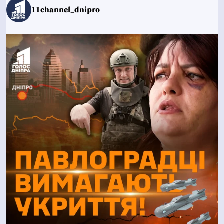
11channel_dnipro