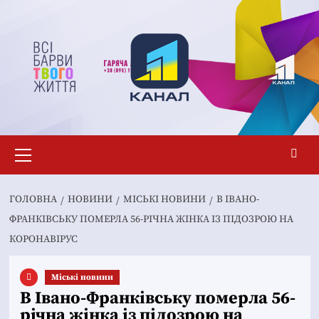
Перейти
до
вмісту
Основне
меню
ГОЛОВНА
НОВИНИ
MІСЬКІ НОВИНИ
В ІВАНО-
ФРАНКІВСЬКУ ПОМЕРЛА 56-РІЧНА ЖІНКА ІЗ ПІДОЗРОЮ НА
КОРОНАВІРУС
Mіські новини
В Івано-Франківську померла 56-
річна жінка із підозрою на