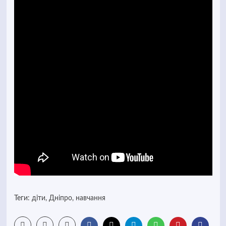
Теги:
діти
,
Дніпро
,
навчання