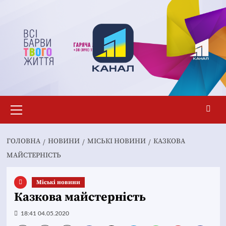
Перейти
до
вмісту
Основне
меню
ГОЛОВНА
НОВИНИ
MІСЬКІ НОВИНИ
КАЗКОВА
МАЙСТЕРНІСТЬ
Mіські новини
Казкова майстерність
18:41 04.05.2020