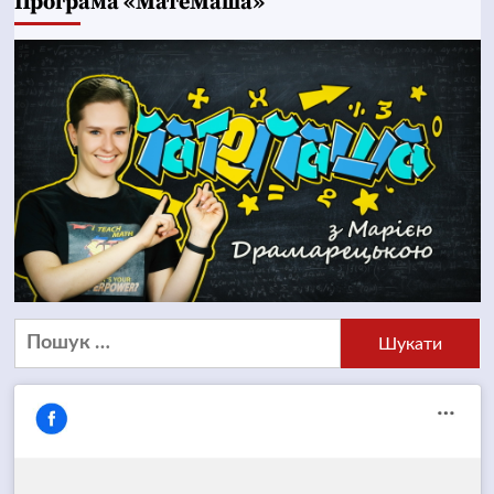
Програма «МатеМаша»
Пошук: