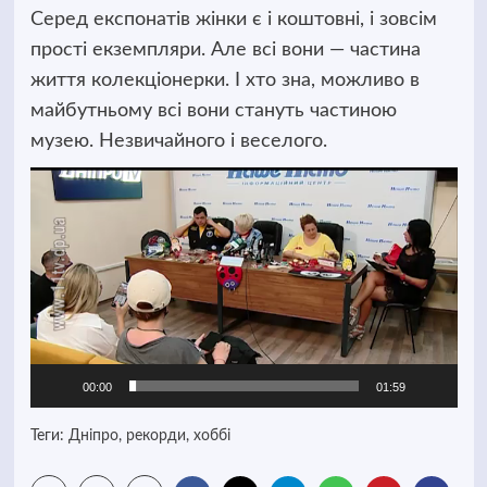
Серед експонатів жінки є і коштовні, і зовсім
прості екземпляри. Але всі вони — частина
життя колекціонерки. І хто зна, можливо в
майбутньому всі вони стануть частиною
музею. Незвичайного і веселого.
Відеопрогравач
00:00
01:59
Теги:
Дніпро
,
рекорди
,
хоббі