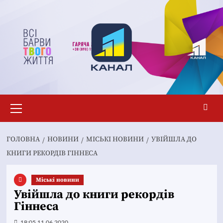
Перейти
до
вмісту
Основне
меню
ГОЛОВНА
НОВИНИ
MІСЬКІ НОВИНИ
УВІЙШЛА ДО
КНИГИ РЕКОРДІВ ГІННЕСА
Mіські новини
Увійшла до книги рекордів
Гіннеса
18:05 11.06.2020