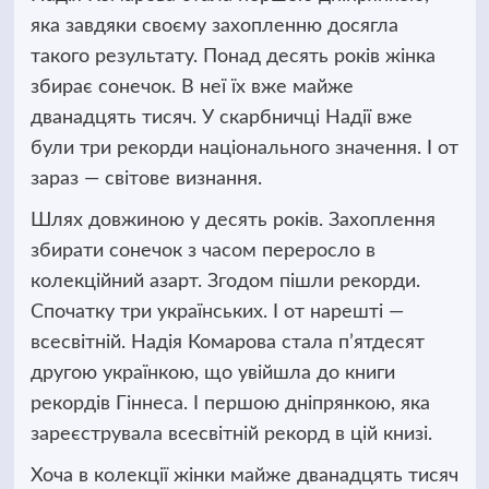
яка завдяки своєму захопленню досягла
такого результату. Понад десять років жінка
збирає сонечок.
В неї їх вже майже
дванадцять тисяч. У скарбничці Надії вже
були три рекорди національного значення. І от
зараз — світове визнання.
Шлях довжиною у десять років. Захоплення
збирати сонечок з часом переросло в
колекційний азарт. Згодом пішли рекорди.
Спочатку три українських. І от нарешті —
всесвітній. Надія Комарова стала п’ятдесят
другою українкою, що увійшла до книги
рекордів Гіннеса. І першою дніпрянкою, яка
зареєструвала всесвітній рекорд в цій книзі.
Хоча в колекції жінки майже дванадцять тисяч