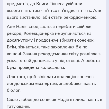
предметів, до Книги Гіннеса увійшли
всього п’ять тисяч п’ятсот п’ятдесят п’ять. Але
цього вистачило, аби стати рекордсменкою.
Але Надія сподівається перебити свій же
рекорд. Колекціонерка не зупиняється на
досягнутому і продовжує збирати сонечок.
Втім, зізнається, таке захоплення б’є по
кишені. Звання рекордсменки світу розділяє з
усіма, хто їй допомагав у підготовці. А робота
була проведена колосальна.
Для того, щоб відіслати колекцію сонечок
лондонським експертам, знадобився навіть
біолог.
Свою любов до сонечок Надія втілила навіть в
татуюванні.