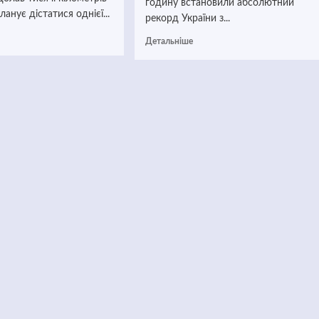
годину встановили абсолютний
ланує дістатися однієї...
рекорд України з...
Детальніше