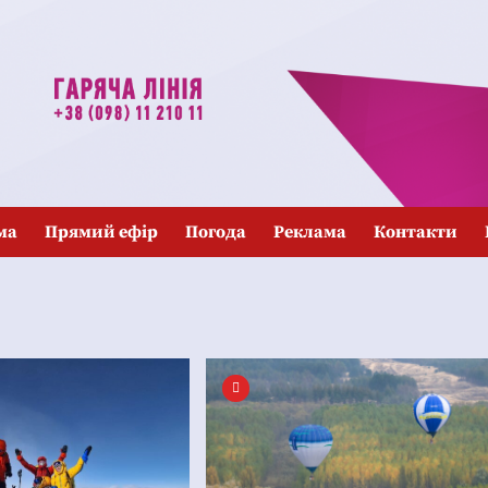
ма
Прямий ефір
Погода
Реклама
Контакти