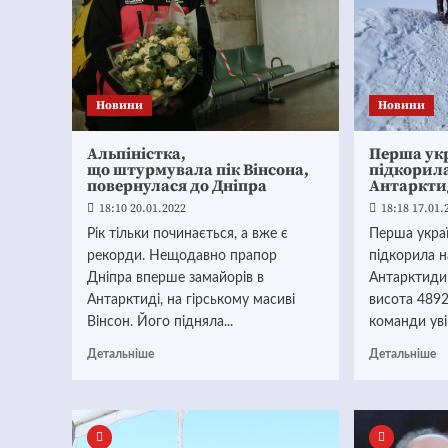
Новини
Новини
Альпіністка,
Перша укр
що штурмувала пік Вінсона,
підкорил
повернулася до Дніпра
Антаркт
18:10 20.01.2022
18:18 17.01.
Рік тільки починається, а вже є
Перша украї
рекорди. Нещодавно прапор
підкорила 
Дніпра вперше замайорів в
Антарктиди 
Антарктиді, на гірському масиві
висота 4892
Вінсон. Його підняла...
команди уві
Детальніше
Детальніше