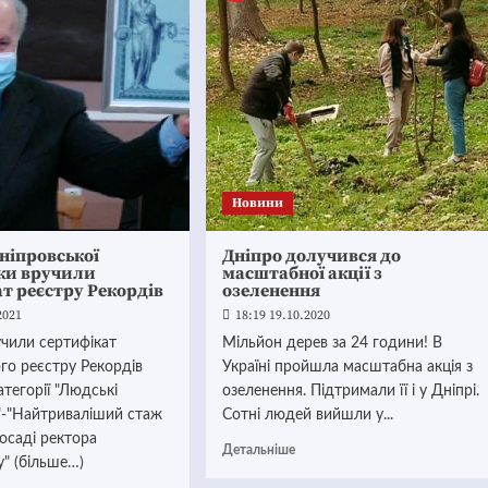
Новини
ніпровської
Дніпро долучився до
іки вручили
масштабної акції з
т реєстру Рекордів
озеленення
2021
18:19 19.10.2020
учили сертифікат
Мільйон дерев за 24 години! В
го реєстру Рекордів
Україні пройшла масштабна акція з
атегорії "Людські
озеленення. Підтримали її і у Дніпрі.
"-"Найтриваліший стаж
Сотні людей вийшли у...
осаді ректора
Детальніше
у" (більше…)