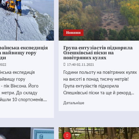
Новини
аїнська експедиція
Група ентузіастів підкорила
а найвищу гору
Олешківські піски на
иди
повітряних кулях
2022
17:40 02.11.2021
нська експедиція
Години польоту на повітряних кулях
найвищу гору
на висоті в понад тисячу метрів!
- пік Вінсона. Його
Група ентузіастів підкорила
 метри. До складу
Олешківські піски та ще й рекорд...
йшли 10 спортсменів....
Детальніше