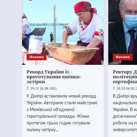
Новини
Новини
Рекорд України із
Ректору Д
приготування пшінки-
політехн
затірки
сертифіка
19:15 26.08.2021
18:33 04.03.
У Дніпрі встановили новий рекорд
В Дніпрі вр
України. Авторами стали майстрині
національно
з Межівської об'єднаної
України. В к
територіальної громади. Жінки
досягнення
протягом трьох годин готували
роботи на п
пшінку-затірку...
університет