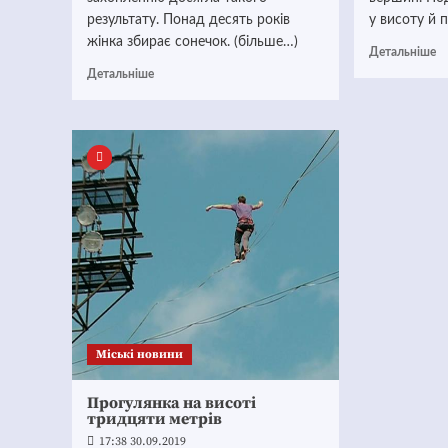
результату. Понад десять років
у висоту й п
жінка збирає сонечок. (більше…)
Детальніше
Детальніше
Mіські новини
Прогулянка на висоті
тридцяти метрів
17:38 30.09.2019