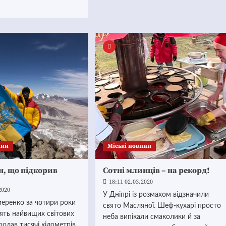
ини
Mіські новини
н, що підкорив
Сотні млинців – на рекорд!
18:11 02.03.2020
2020
У Дніпрі із розмахом відзначили
еренко за чотири роки
свято Масляної. Шеф-кухарі просто
'ять найвищих світових
неба випікали смаколики й за
олав тисячі кілометрів