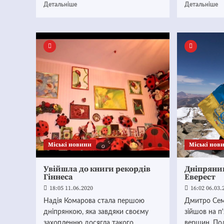
Детальніше
Детальніше
Mіські новини
Mіські нов
Увійшла до книги рекордів
Дніпряни
Гіннеса
Еверест
18:05 11.06.2020
16:02 06.03.
Надія Комарова стала першою
Дмитро Сем
дніпрянкою, яка завдяки своєму
зійшов на п
захопленню досягла такого
вершин. Под