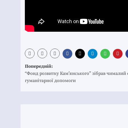
Post
Попередній:
navigation
“Фонд розвитку Кам’янського” зібрав чималий 
гуманітарної допомоги