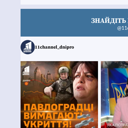
ЗНАЙДІТЬ 
@11c
11channel_dnipro