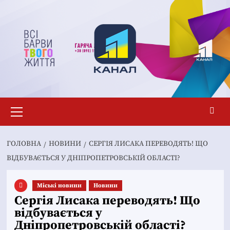
Перейти
до
вмісту
Основне
меню
ГОЛОВНА
НОВИНИ
СЕРГІЯ ЛИСАКА ПЕРЕВОДЯТЬ! ЩО
ВІДБУВАЄТЬСЯ У ДНІПРОПЕТРОВСЬКІЙ ОБЛАСТІ?
Mіські новини
Новини
Сергія Лисака переводять! Що
відбувається у
Дніпропетровській області?