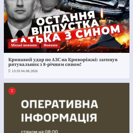
Mіські новини
Новини
Кривавий удар по АЗС на Криворіжжі: загинув
рятувальник з 8-річним сином!
13:55 04.08.2026