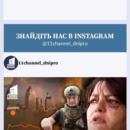
ЗНАЙДІТЬ НАС В INSTAGRAM
@11channel_dnipro
11channel_dnipro