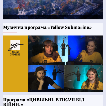
Музична програма «Yellow Submarine»
Програма «ЦИВІЛЬНІ. ВТІКАЧІ ВІД
ВІЙНИ.»