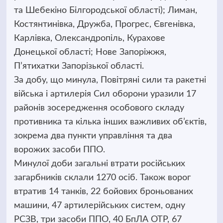
та Шебекіно Білгородської області); Лиман,
Костянтинівка, Дружба, Прогрес, Євгенівка,
Карлівка, Олександропіль, Курахове
Донецької області; Нове Запоріжжя,
П’ятихатки Запорізької області.
За добу, що минула, Повітряні сили та ракетні
війська і артилерія Сил оборони уразили 17
районів зосередження особового складу
противника та кілька інших важливих об’єктів,
зокрема два пункти управління та два
ворожих засоби ППО.
Минулої доби загальні втрати російських
загарбників склали 1270 осіб. Також ворог
втратив 14 танків, 22 бойових броньованих
машини, 47 артилерійських систем, одну
РСЗВ, три засоби ППО, 40 БпЛА ОТР, 67