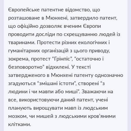
Європейське патентне відомство, що
розташоване в Мюнхені, затвердило патент,
що офіційно дозволяє вченим Європи
проводити досліди по схрещуванню людей із
тваринами. Протести різних екологічних і
гуманітарних організацій з цього приводу,
зокрема, протест “Грінпіс”, “остаточно і
безповоротно” відхилені. У тексті
затвердженого в Мюнхені патенту однозначно
згадуються “змішані істоти”, створені “з
людини і чи мавпи або миші”. Зважаючи на
все, використовуючи даний патент, учені
планують вирощувати мавп із людським
мозком, чи мишей з людськими кров’яними
клітками.