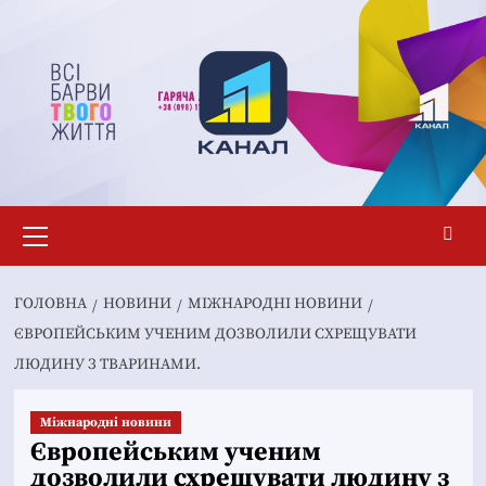
Перейти
до
вмісту
Основне
меню
ГОЛОВНА
НОВИНИ
МІЖНАРОДНІ НОВИНИ
ЄВРОПЕЙСЬКИМ УЧЕНИМ ДОЗВОЛИЛИ СХРЕЩУВАТИ
ЛЮДИНУ З ТВАРИНАМИ.
Міжнародні новини
Європейським ученим
дозволили схрещувати людину з