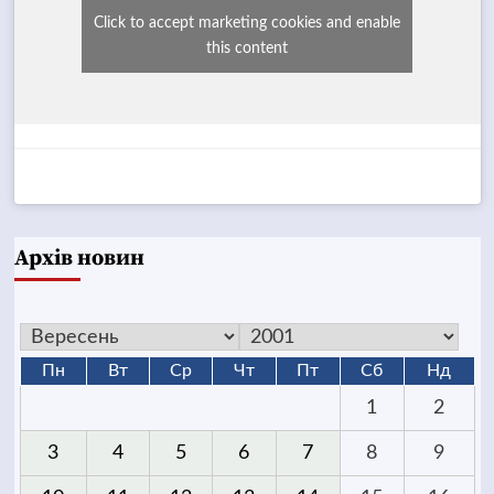
Click to accept marketing cookies and enable
this content
Архів новин
Пн
Вт
Ср
Чт
Пт
Сб
Нд
1
2
3
4
5
6
7
8
9