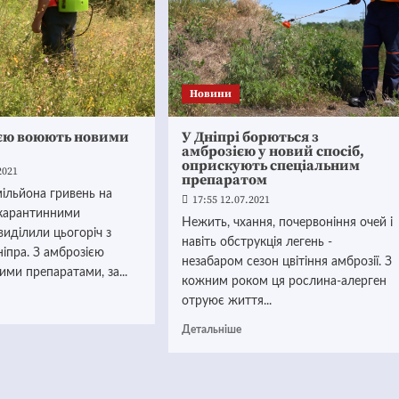
Новини
ією воюють новими
У Дніпрі борються з
и
амброзією у новий спосіб,
оприскують спеціальним
2021
препаратом
ільйона гривень на
17:55 12.07.2021
 карантинними
Нежить, чхання, почервоніння очей і
иділили цьогоріч з
навіть обструкція легень -
іпра. З амброзією
незабаром сезон цвітіння амброзії. З
ми препаратами, за...
кожним роком ця рослина-алерген
отруює життя...
Детальніше