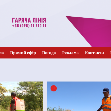
ма
Прямий ефір
Погода
Реклама
Контакти