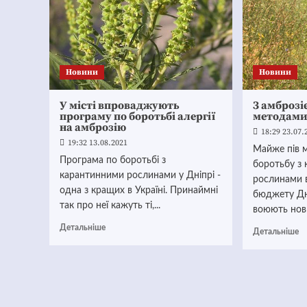
Новини
Новини
У місті впроваджують
З амброз
програму по боротьбі алергії
методам
на амброзію
18:29 23.07.
19:32 13.08.2021
Майже пів м
Програма по боротьбі з
боротьбу з
карантинними рослинами у Дніпрі -
рослинами в
одна з кращих в Україні. Принаймні
бюджету Дн
так про неї кажуть ті,...
воюють нови
Детальніше
Детальніше