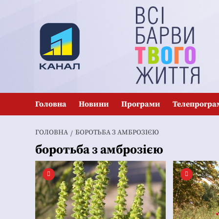
Перейти
до
вмісту
Головна
Новини
Програми
Телепрогра
ГОЛОВНА
БОРОТЬБА З АМБРОЗІЄЮ
боротьба з амброзією