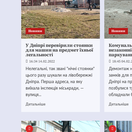
Новини
Новини
У Дніпрі перевірили стоянки
Комуналь
для машин на предмет їхньої
незаконні
легальності
паркуван
16:34 14.02.2022
18:45 04.02.
Нелегальні, так звані "нічні стоянки"
Демонтаж н
цього разу шукали на лівобережжі
замків для 
Дніпра. Перша адреса, на яку
Дніпрі на пр
виїхала інспекція міськради, —
позбулися т
вулиця...
обладнали б
Детальніше
Детальніше