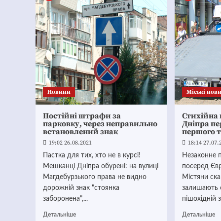
Новини
Mіські нов
Постійні штрафи за
Стихійна 
парковку, через неправильно
Дніпра п
встановлений знак
першого 
19:02 26.08.2021
18:14 27.07.
Пастка для тих, хто не в курсі!
Незаконне п
Мешканці Дніпра обурені: на вулиці
посеред Євр
Магдебурзького права не видно
Містяни ска
дорожній знак "стоянка
залишають 
заборонена",...
пішохідній з
Детальніше
Детальніше