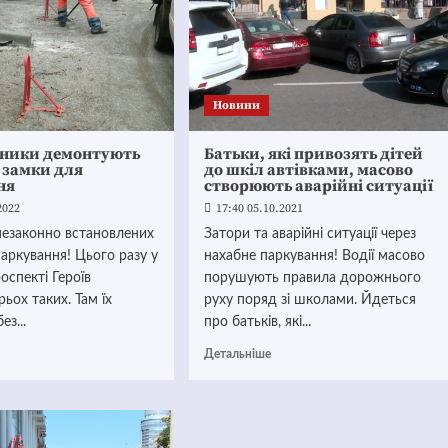
Новини
ники демонтують
Батьки, які привозять дітей
 замки для
до шкіл автівками, масово
ня
створюють аварійні ситуації
2022
17:40 05.10.2021
езаконно встановлених
Затори та аварійні ситуації через
паркування! Цього разу у
нахабне паркування! Водії масово
оспекті Героїв
порушують правила дорожнього
рьох таких. Там їх
руху поряд зі школами. Йдеться
ез...
про батьків, які...
Детальніше