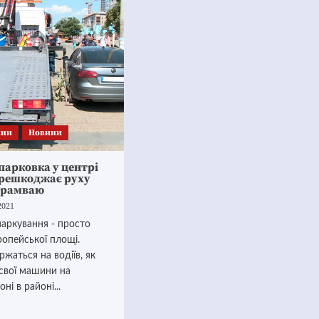
ини
Новини
парковка у центрі
ерешкоджає руху
трамваю
2021
аркування - просто
опейської площі.
ржаться на водіїв, як
свої машини на
оні в районі...