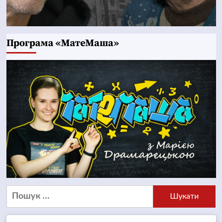
Програма «МатеМаша»
Пошук: