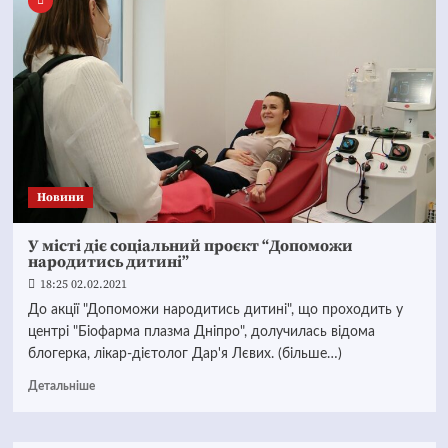
Новини
У місті діє соціальний проєкт “Допоможи
народитись дитині”
18:25 02.02.2021
До акції "Допоможи народитись дитині", що проходить у
центрі "Біофарма плазма Дніпро", долучилась відома
блогерка, лікар-дієтолог Дар'я Лєвих. (більше…)
Детальніше