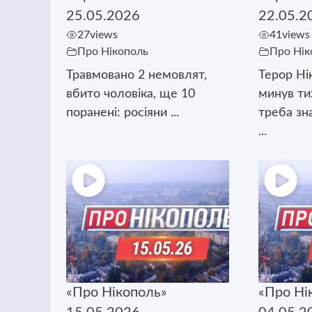
25.05.2026
22.05.2
27
views
41
views
Про Нікополь
Про Нік
Травмовано 2 немовлят,
Терор Ні
вбито чоловіка, ще 10
минув т
поранені: росіяни ...
треба зн
...
«Про Нікополь»
«Про Ні