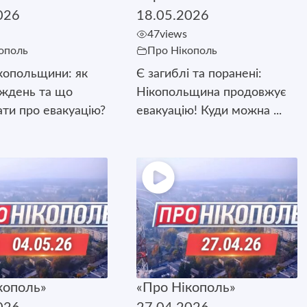
026
18.05.2026
47
views
ополь
Про Нікополь
копольщини: як
Є загиблі та поранені:
иждень та що
Нікопольщина продовжує
ати про евакуацію?
евакуацію! Куди можна ...
кополь»
«Про Нікополь»