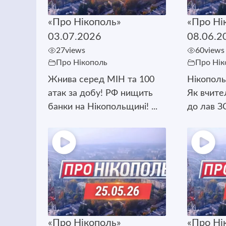
«Про Нікополь»
«Про Ні
03.07.2026
08.06.2
27
views
60
views
Про Нікополь
Про Нік
Жнива серед МІН та 100
Нікополь
атак за добу! РФ нищить
Як вчите
банки на Нікопольщині! ...
до лав ЗС
«Про Нікополь»
«Про Ні