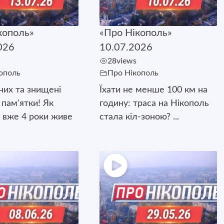
кополь»
«Про Нікополь»
026
10.07.2026
28
views
ополь
Про Нікополь
них та знищені
Їхати не менше 100 км на
 пам'ятки! Як
годину: траса на Нікополь
 вже 4 роки живе
стала кіл-зоною? ...