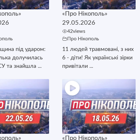
кополь»
«Про Нікополь»
026
29.05.2026
42
views
ополь
Про Нікополь
щина під ударом:
11 людей травмовані, з них
лька долучилась
6 - діти! Як українські зірки
У та знайшла ...
привітали ...
кополь»
«Про Нікополь»