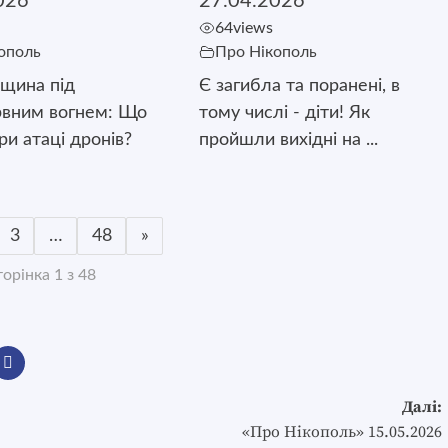
026
27.04.2026
64
views
ополь
Про Нікополь
щина під
Є загибла та поранені, в
рвним вогнем: Що
тому числі - діти! Як
ри атаці дронів?
пройшли вихідні на ...
3
…
48
»
орінка 1 з 48
Далі:
«Про Нікополь» 15.05.2026