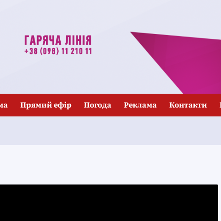
ма
Прямий ефір
Погода
Реклама
Контакти