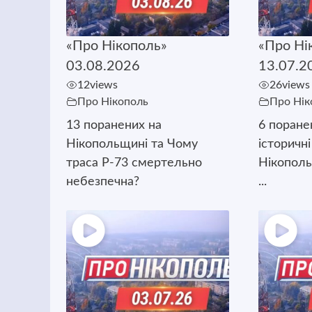
«Про Нікополь»
«Про Ні
03.08.2026
13.07.2
12
views
26
views
Про Нікополь
Про Нік
13 поранених на
6 поране
Нікопольщині та Чому
історичні
траса Р-73 смертельно
Нікополь
небезпечна?
...