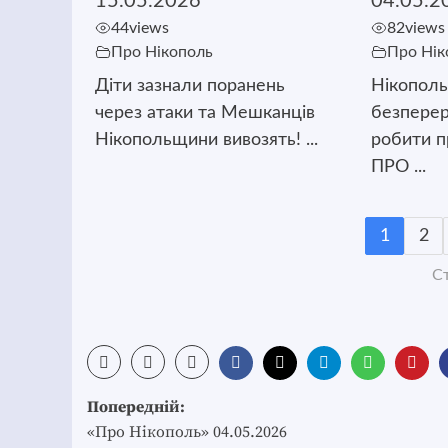
15.05.2026
04.05.2
44
views
82
views
Про Нікополь
Про Нік
Діти зазнали поранень
Нікополь
через атаки та Мешканців
безпере
Нікопольщини вивозять! ...
робити п
ПРО ...
1
2
Ст
Post
Попередній:
navigation
«Про Нікополь» 04.05.2026