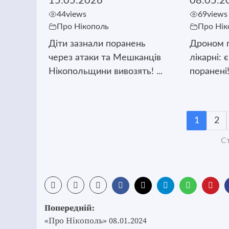
15.05.2026
08.05.2
44
views
69
views
Про Нікополь
Про Нік
Діти зазнали поранень
Дроном п
через атаки та Мешканців
лікарні: 
Нікопольщини вивозять! ...
поранені!
1
2
Ст
Post
Попередній:
navigation
«Про Нікополь» 08.01.2024