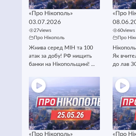
«Про Нікополь»
«Про Ні
03.07.2026
08.06.2
27
views
60
views
Про Нікополь
Про Нік
Жнива серед МІН та 100
Нікополь
атак за добу! РФ нищить
Як вчите
банки на Нікопольщині! ...
до лав ЗС
«Про Нікополь»
«Про Ні