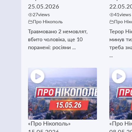
25.05.2026
22.05.2
27
views
41
views
Про Нікополь
Про Нік
Травмовано 2 немовлят,
Терор Ні
вбито чоловіка, ще 10
минув т
поранені: росіяни ...
треба зн
...
«Про Нікополь»
«Про Ні