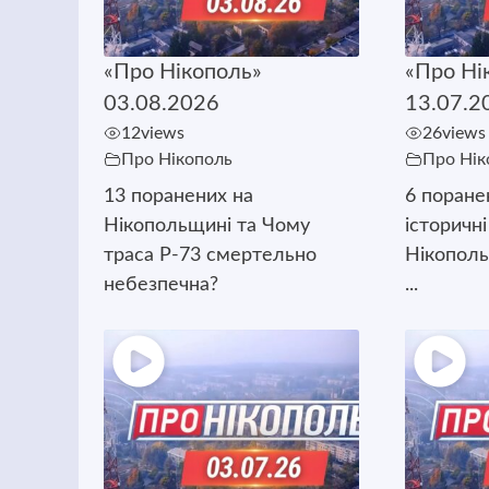
«Про Нікополь»
«Про Ні
03.08.2026
13.07.2
12
views
26
views
Про Нікополь
Про Нік
13 поранених на
6 поране
Нікопольщині та Чому
історичні
траса Р-73 смертельно
Нікополь
небезпечна?
...