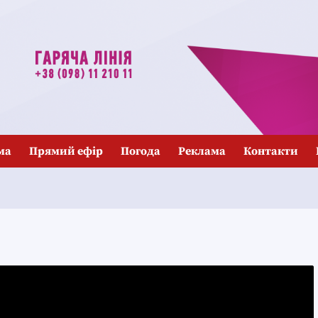
ма
Прямий ефір
Погода
Реклама
Контакти