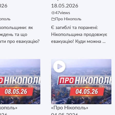
026
18.05.2026
47
views
ополь
Про Нікополь
копольщини: як
Є загиблі та поранені:
иждень та що
Нікопольщина продовжує
ати про евакуацію?
евакуацію! Куди можна ...
кополь»
«Про Нікополь»