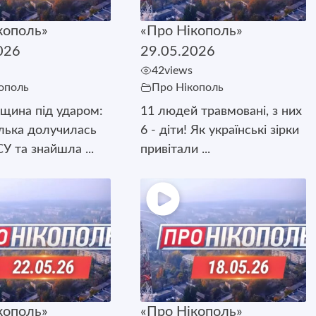
кополь»
«Про Нікополь»
026
29.05.2026
42
views
ополь
Про Нікополь
щина під ударом:
11 людей травмовані, з них
лька долучилась
6 - діти! Як українські зірки
У та знайшла ...
привітали ...
кополь»
«Про Нікополь»