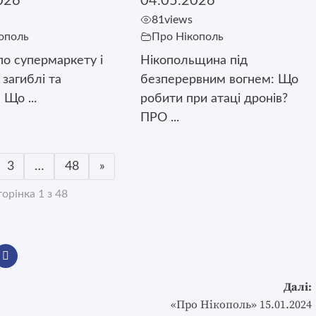
026
04.05.2026
81
views
ополь
Про Нікополь
о супермаркету і
Нікопольщина під
є загиблі та
безперервним вогнем: Що
 Що ...
робити при атаці дронів?
ПРО ...
3
…
48
»
орінка 1 з 48
Далі:
«Про Нікополь» 15.01.2024