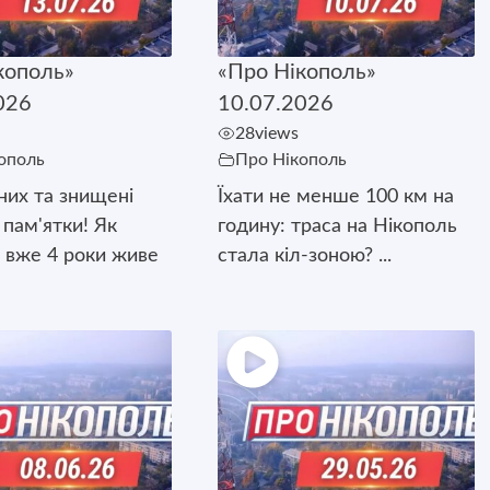
кополь»
«Про Нікополь»
026
10.07.2026
28
views
ополь
Про Нікополь
них та знищені
Їхати не менше 100 км на
 пам'ятки! Як
годину: траса на Нікополь
 вже 4 роки живе
стала кіл-зоною? ...