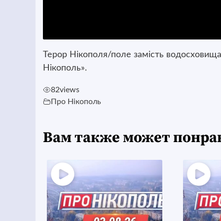
Терор Нікополя/поле замість водосховища
Нікополь».
82
views
Про Нікополь
Вам также может понра