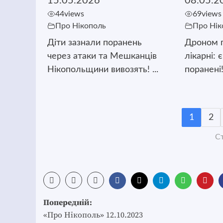
15.05.2026
08.05.2
44
views
69
views
Про Нікополь
Про Нік
Діти зазнали поранень
Дроном п
через атаки та Мешканців
лікарні: 
Нікопольщини вивозять! ...
поранені!
1
2
Ст
Post
Попередній:
navigation
«Про Нікополь» 12.10.2023