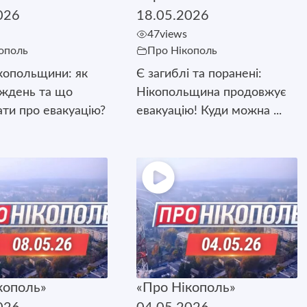
026
18.05.2026
47
views
ополь
Про Нікополь
копольщини: як
Є загиблі та поранені:
иждень та що
Нікопольщина продовжує
ати про евакуацію?
евакуацію! Куди можна ...
кополь»
«Про Нікополь»