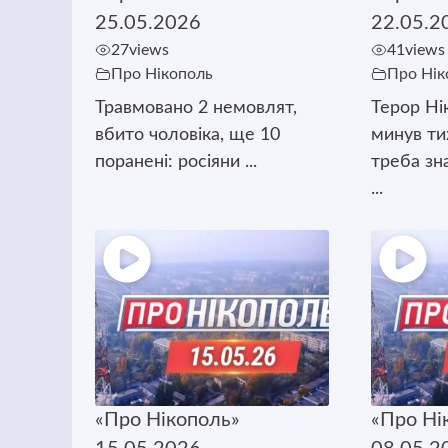
25.05.2026
22.05.2
27
views
41
views
Про Нікополь
Про Нік
Травмовано 2 немовлят,
Терор Ні
вбито чоловіка, ще 10
минув т
поранені: росіяни ...
треба зн
...
«Про Нікополь»
«Про Ні