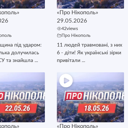
кополь»
«Про Нікополь»
026
29.05.2026
42
views
ополь
Про Нікополь
щина під ударом:
11 людей травмовані, з них
лька долучилась
6 - діти! Як українські зірки
У та знайшла ...
привітали ...
кополь»
«Про Нікополь»