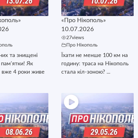
кополь»
«Про Нікополь»
026
10.07.2026
27
views
ополь
Про Нікополь
них та знищені
Їхати не менше 100 км на
 пам'ятки! Як
годину: траса на Нікополь
 вже 4 роки живе
стала кіл-зоною? ...