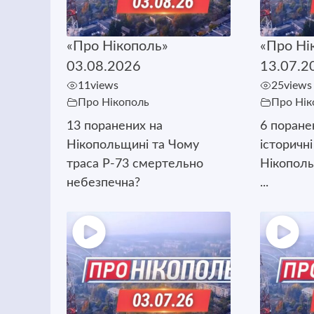
«Про Нікополь»
«Про Ні
03.08.2026
13.07.2
11
views
25
views
Про Нікополь
Про Нік
13 поранених на
6 поране
Нікопольщині та Чому
історичні
траса Р-73 смертельно
Нікополь
небезпечна?
...