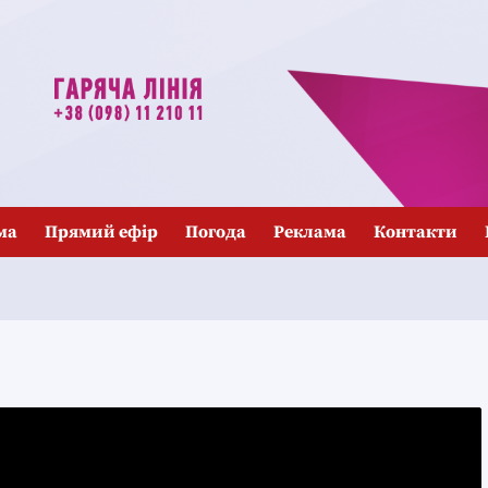
ма
Прямий ефір
Погода
Реклама
Контакти