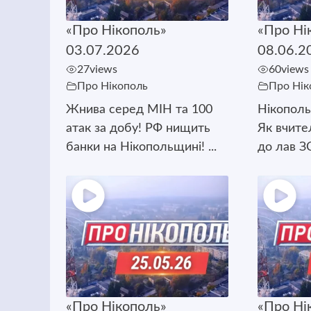
«Про Нікополь»
«Про Ні
03.07.2026
08.06.2
27
views
60
views
Про Нікополь
Про Нік
Жнива серед МІН та 100
Нікополь
атак за добу! РФ нищить
Як вчите
банки на Нікопольщині! ...
до лав ЗС
«Про Нікополь»
«Про Ні