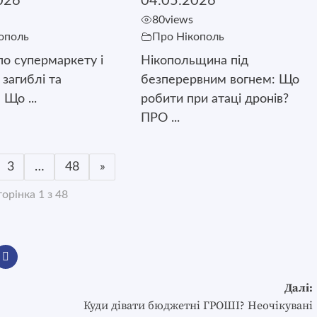
026
04.05.2026
80
views
ополь
Про Нікополь
о супермаркету і
Нікопольщина під
є загиблі та
безперервним вогнем: Що
 Що ...
робити при атаці дронів?
ПРО ...
3
…
48
»
орінка 1 з 48
Далі:
Куди дівати бюджетні ГРОШІ? Неочікувані