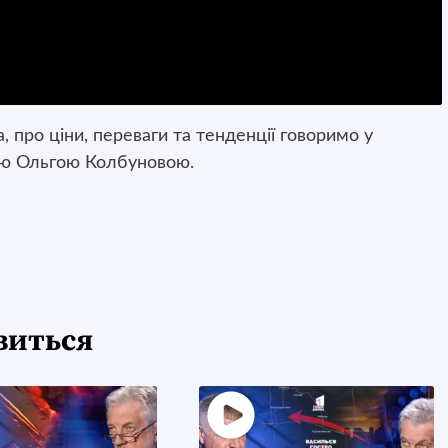
 про ціни, переваги та тенденції говоримо у
ою Ольгою Колбуновою.
виться