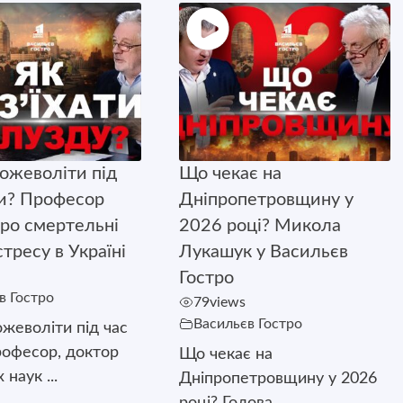
божеволіти під
Що чекає на
ни? Професор
Дніпропетровщину у
ро смертельні
2026 році? Микола
тресу в Україні
Лукашук у Васильєв
Гостро
в Гостро
79
views
Васильєв Гостро
ожеволіти під час
рофесор, доктор
Що чекає на
наук ...
Дніпропетровщину у 2026
році? Голова