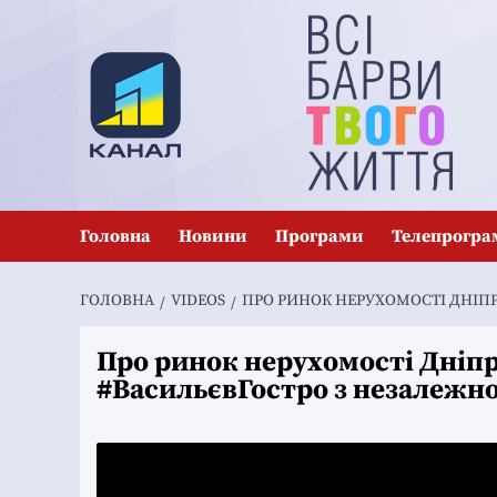
Перейти
до
вмісту
Головна
Новини
Програми
Телепрогра
ГОЛОВНА
VIDEOS
ПРО РИНОК НЕРУХОМОСТІ ДНІПР
Про ринок нерухомості Дніпра
#ВасильєвГостро з незалежн