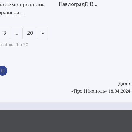
Павлограді? В ...
оворимо про вплив
раїні на ...
3
…
20
»
орінка 1 з 20
Далі:
«Про Нікополь» 18.04.2024