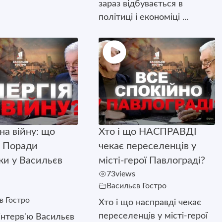
зараз відбувається в
політиці і економіці ...
на війну: що
Хто і що НАСПРАВДІ
 Поради
чекає переселенців у
ки у Васильєв
місті-герої Павлограді?
73
views
Васильєв Гостро
в Гостро
Хто і що насправді чекає
переселенців у місті-герої
інтерв'ю Васильєв