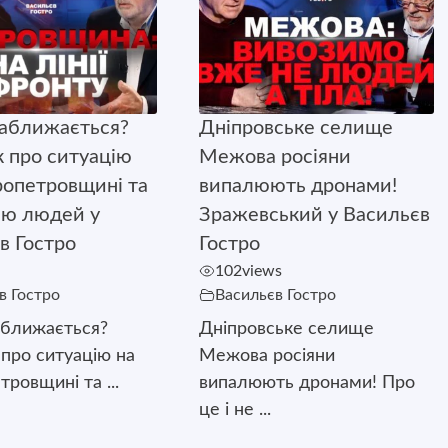
аближається?
Дніпровське селище
 про ситуацію
Межова росіяни
ропетровщині та
випалюють дронами!
ію людей у
Зражевський у Васильєв
в Гостро
Гостро
102
views
в Гостро
Васильєв Гостро
аближається?
Дніпровське селище
про ситуацію на
Межова росіяни
ровщині та ...
випалюють дронами! Про
це і не ...