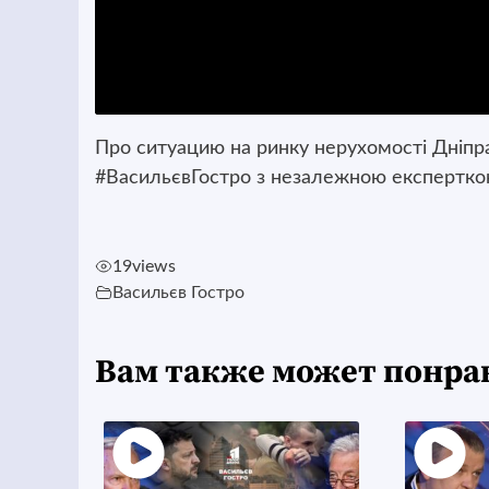
Про ситуацию на ринку нерухомості Дніпра,
#ВасильєвГостро з незалежною експертк
19
views
Васильєв Гостро
Вам также может понра