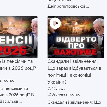
Дніпропетровської ...
 із пенсіями та
Скандали і звільнення:
ями в 2026 році?
Що зараз відбувається в
політиці і економіці
в Гостро
України?
із пенсіями та
42
views
Васильєв Гостро
ми в 2026 році? В
Васильєв ...
Скандали і звільнення: Що