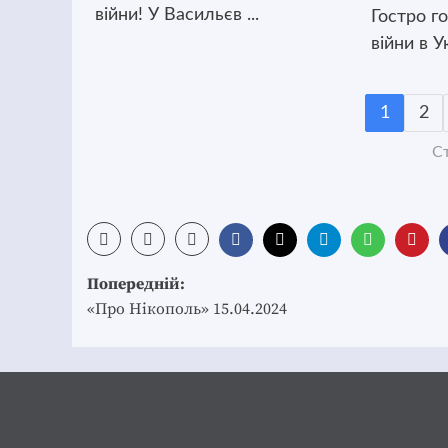
війни! У Васильєв ...
Гостро г
війни в Ук
1
2
Ст
Post
Попередній:
navigation
«Про Нікополь» 15.04.2024