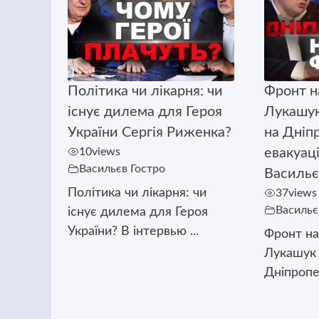
Політика чи лікарня: чи
Фронт н
існує дилема для Героя
Лукашук
України Сергія Риженка?
на Дніп
10
views
евакуац
Васильєв Гостро
Васильє
Політика чи лікарня: чи
37
views
Васильє
існує дилема для Героя
України? В інтервью ...
Фронт н
Лукашук 
Дніпропет