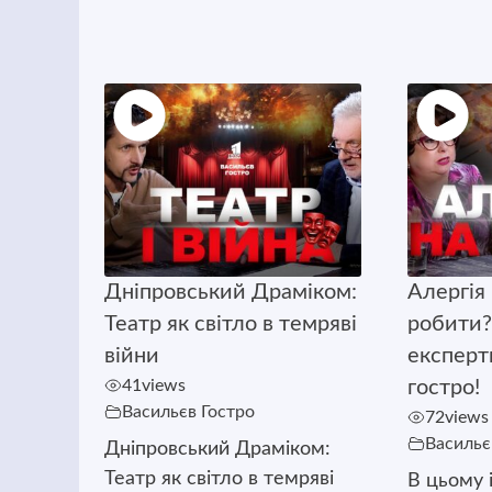
Дніпровський Драміком:
Алергія 
Театр як світло в темряві
робити?
війни
експерт
41
views
гостро!
Васильєв Гостро
72
views
Васильє
Дніпровський Драміком:
Театр як світло в темряві
В цьому 