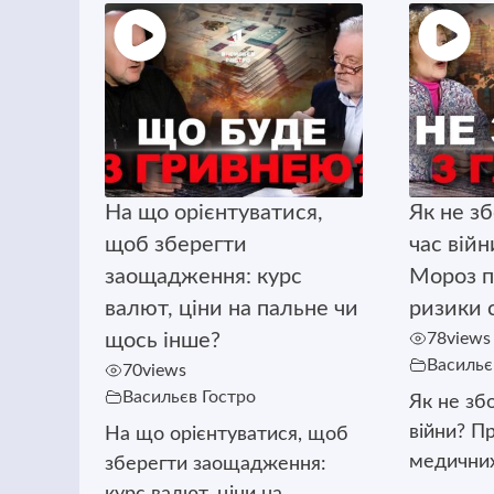
На що орієнтуватися,
Як не з
щоб зберегти
час вій
заощадження: курс
Мороз п
валют, ціни на пальне чи
ризики с
щось інше?
78
views
Васильє
70
views
Васильєв Гостро
Як не зб
війни? П
На що орієнтуватися, щоб
медичних 
зберегти заощадження:
курс валют, ціни на ...