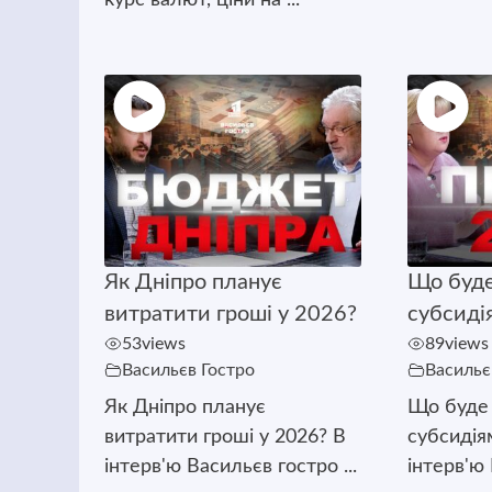
Як Дніпро планує
Що буде
витратити гроші у 2026?
субсиді
53
views
89
views
Васильєв Гостро
Васильє
Як Дніпро планує
Що буде 
витратити гроші у 2026? В
субсидія
інтерв'ю Васильєв гостро ...
інтерв'ю 