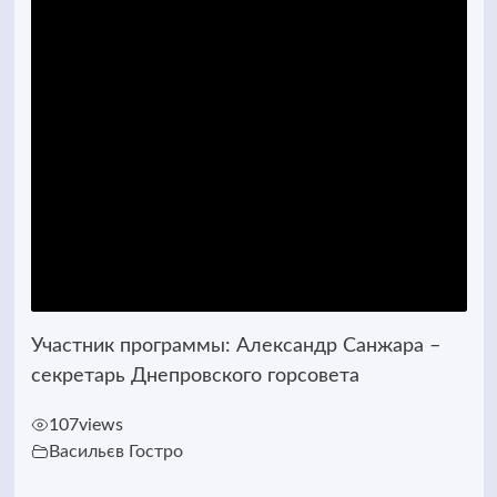
Участник программы: Александр Санжара –
секретарь Днепровского горсовета
107
views
Васильєв Гостро