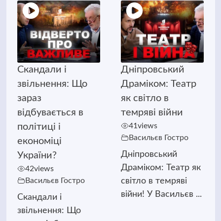
Скандали і
Дніпровський
звільнення: Що
Драміком: Театр
зараз
як світло в
відбувається в
темряві війни
політиці і
41
views
Васильєв Гостро
економіці
Дніпровський
України?
Драміком: Театр як
42
views
Васильєв Гостро
світло в темряві
війни! У Васильєв ...
Скандали і
звільнення: Що