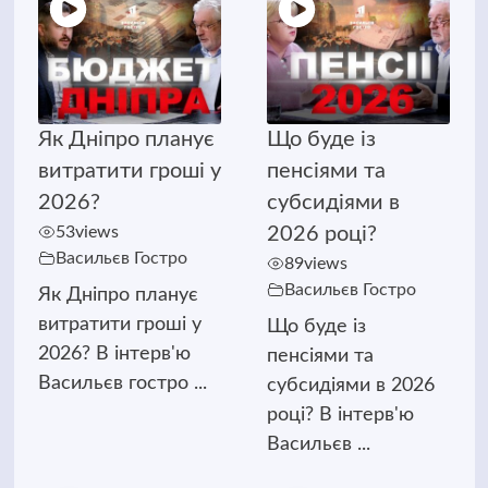
Як Дніпро планує
Що буде із
витратити гроші у
пенсіями та
2026?
субсидіями в
53
views
2026 році?
Васильєв Гостро
89
views
Васильєв Гостро
Як Дніпро планує
витратити гроші у
Що буде із
2026? В інтерв'ю
пенсіями та
Васильєв гостро ...
субсидіями в 2026
році? В інтерв'ю
Васильєв ...