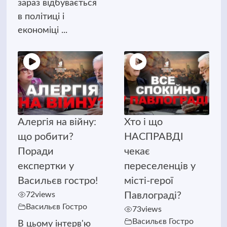
зараз відбувається
в політиці і
економіці ...
Алергія на війну:
Хто і що
що робити?
НАСПРАВДІ
Поради
чекає
експертки у
переселенців у
Васильєв гостро!
місті-герої
72
views
Павлограді?
Васильєв Гостро
73
views
Васильєв Гостро
В цьому інтерв'ю