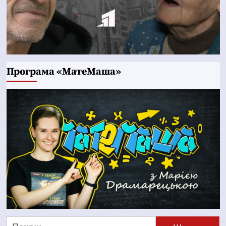
Програма «МатеМаша»
Пошук: