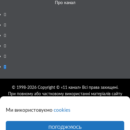
Про канал
Facebook
YouTube
Telegram
Instagram
Twitter
Google
News
© 1998-2026 Copyright © «11 канал» Всі права захищені.
При повному або частковому використанні матеріалів сайту
11tv.dp.ua відкрите гіперпосилання на першоджерело
обов'язкове, розташування гіперпосилання не нижче другого
Ми використовуємо
cookies
абзацу.
Використання фотографій та відео сайту 11tv.dp.ua
дозволяється за умови посилання на джерело та прямого
ПОГОДЖУЮСЬ