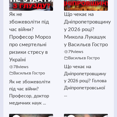
Як не
Що чекає на
збожеволіти під
Дніпропетровщину
час війни?
у 2026 році?
Професор Мороз
Микола Лукашук
про смертельні
у Васильєв Гостро
ризики стресу в
79
views
Васильєв Гостро
Україні
Що чекає на
78
views
Васильєв Гостро
Дніпропетровщину
у 2026 році? Голова
Як не збожеволіти
Дніпропетровської
під час війни?
...
Професор, доктор
медичних наук ...