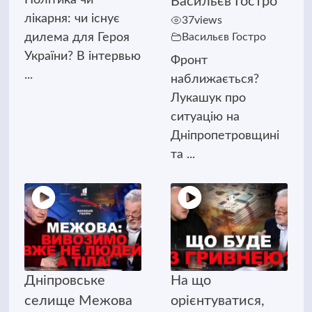
Васильєв Гостро
лікарня: чи існує
37
views
дилема для Героя
Васильєв Гостро
України? В інтервью
Фронт
...
наближається?
Лукашук про
ситуацію на
Дніпропетровщині
та ...
Дніпровське
На що
селище Межова
орієнтуватися,