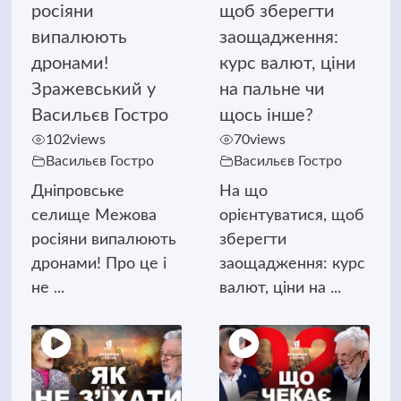
росіяни
щоб зберегти
випалюють
заощадження:
дронами!
курс валют, ціни
Зражевський у
на пальне чи
Васильєв Гостро
щось інше?
102
views
70
views
Васильєв Гостро
Васильєв Гостро
Дніпровське
На що
селище Межова
орієнтуватися, щоб
росіяни випалюють
зберегти
дронами! Про це і
заощадження: курс
не ...
валют, ціни на ...