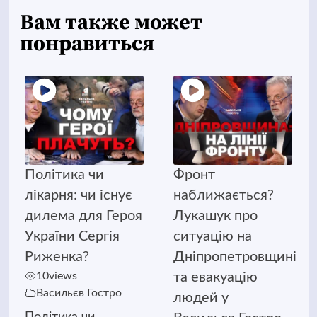
Вам также может
понравиться
Політика чи
Фронт
лікарня: чи існує
наближається?
дилема для Героя
Лукашук про
України Сергія
ситуацію на
Риженка?
Дніпропетровщині
10
views
та евакуацію
Васильєв Гостро
людей у
Політика чи