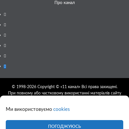
Про канал
Facebook
YouTube
Telegram
Instagram
Twitter
Google
News
© 1998-2026 Copyright © «11 канал» Всі права захищені.
При повному або частковому використанні матеріалів сайту
11tv.dp.ua відкрите гіперпосилання на першоджерело
обов'язкове, розташування гіперпосилання не нижче другого
Ми використовуємо
cookies
абзацу.
Використання фотографій та відео сайту 11tv.dp.ua
дозволяється за умови посилання на джерело та прямого
ПОГОДЖУЮСЬ