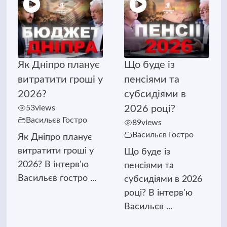
Як Дніпро планує
Що буде із
витратити гроші у
пенсіями та
2026?
субсидіями в
53
views
2026 році?
Васильєв Гостро
89
views
Васильєв Гостро
Як Дніпро планує
витратити гроші у
Що буде із
2026? В інтерв'ю
пенсіями та
Васильєв гостро ...
субсидіями в 2026
році? В інтерв'ю
Васильєв ...