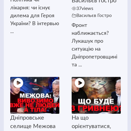
Васильєв Гостро
лікарня: чи існує
37
views
дилема для Героя
Васильєв Гостро
України? В інтервью
Фронт
...
наближається?
Лукашук про
ситуацію на
Дніпропетровщині
та ...
Дніпровське
На що
селище Межова
орієнтуватися,