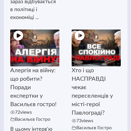
зараз відбувається
в політиці і
економіці ...
Алергія на війну:
Хто і що
що робити?
НАСПРАВДІ
Поради
чекає
експертки у
переселенців у
Васильєв гостро!
місті-герої
72
views
Павлограді?
Васильєв Гостро
73
views
Васильєв Гостро
В цьому інтерв'ю