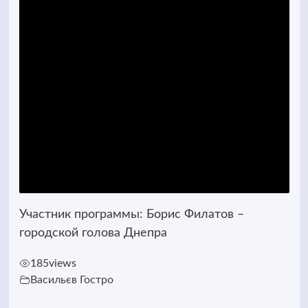
Участник программы: Борис Филатов –
городской голова Днепра
185
views
Васильєв Гостро