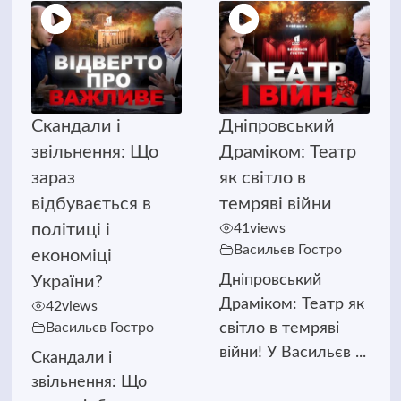
Скандали і
Дніпровський
звільнення: Що
Драміком: Театр
зараз
як світло в
відбувається в
темряві війни
політиці і
41
views
Васильєв Гостро
економіці
Дніпровський
України?
Драміком: Театр як
42
views
Васильєв Гостро
світло в темряві
війни! У Васильєв ...
Скандали і
звільнення: Що