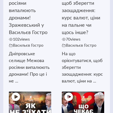
росіяни
щоб зберегти
випалюють
заощадження:
дронами!
курс валют, ціни
Зражевський у
на пальне чи
Васильєв Гостро
щось інше?
102
views
70
views
Васильєв Гостро
Васильєв Гостро
Дніпровське
На що
селище Межова
орієнтуватися, щоб
росіяни випалюють
зберегти
дронами! Про це і
заощадження: курс
не ...
валют, ціни на ...