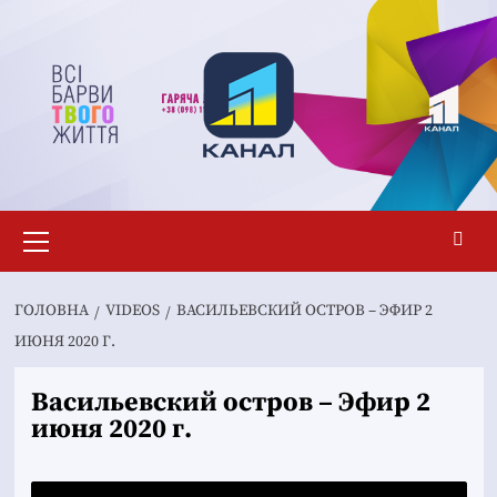
Перейти
до
вмісту
Основне
меню
ГОЛОВНА
VIDEOS
ВАСИЛЬЕВСКИЙ ОСТРОВ – ЭФИР 2
ИЮНЯ 2020 Г.
Васильевский остров – Эфир 2
июня 2020 г.