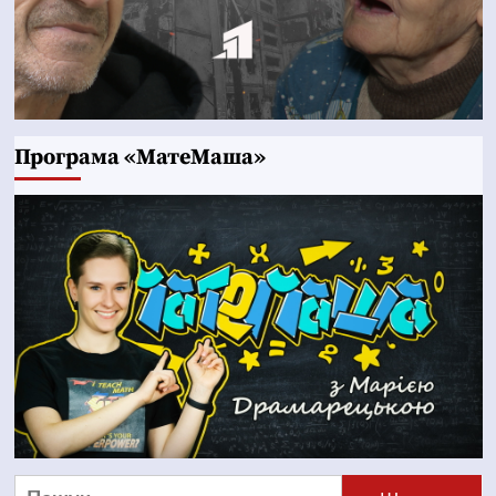
Програма «МатеМаша»
Пошук: