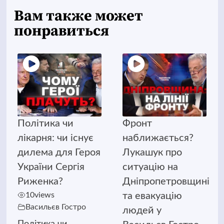
Вам также может
понравиться
Політика чи
Фронт
лікарня: чи існує
наближається?
дилема для Героя
Лукашук про
України Сергія
ситуацію на
Риженка?
Дніпропетровщині
10
views
та евакуацію
Васильєв Гостро
людей у
Політика чи