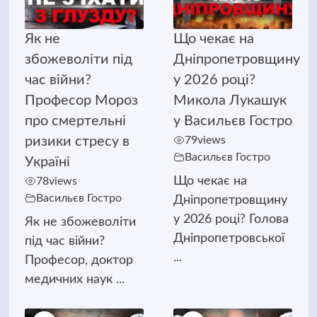
Як не
Що чекає на
збожеволіти під
Дніпропетровщину
час війни?
у 2026 році?
Професор Мороз
Микола Лукашук
про смертельні
у Васильєв Гостро
ризики стресу в
79
views
Васильєв Гостро
Україні
Що чекає на
78
views
Васильєв Гостро
Дніпропетровщину
у 2026 році? Голова
Як не збожеволіти
Дніпропетровської
під час війни?
...
Професор, доктор
медичних наук ...