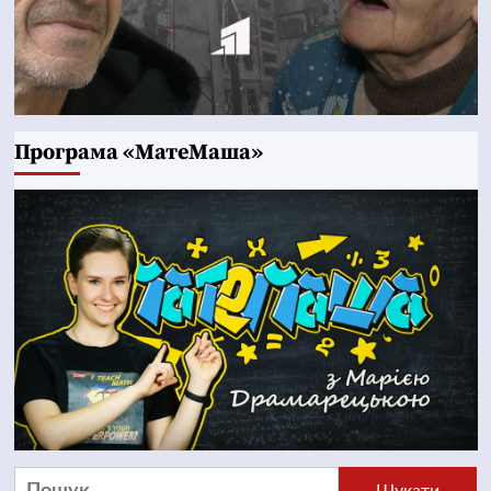
Програма «МатеМаша»
Пошук: