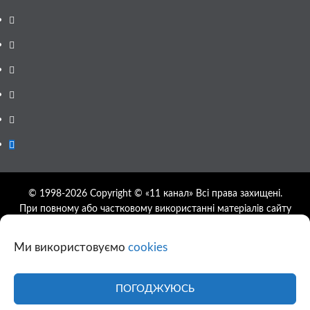
Facebook
YouTube
Telegram
Instagram
Twitter
Google
News
© 1998-2026 Copyright © «11 канал» Всі права захищені.
При повному або частковому використанні матеріалів сайту
11tv.dp.ua відкрите гіперпосилання на першоджерело
обов'язкове, розташування гіперпосилання не нижче другого
Ми використовуємо
cookies
абзацу.
Використання фотографій та відео сайту 11tv.dp.ua
дозволяється за умови посилання на джерело та прямого
ПОГОДЖУЮСЬ
посилання на сайт.