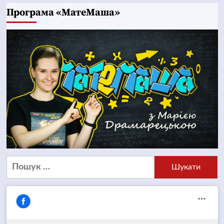
Програма «МатеМаша»
Пошук: