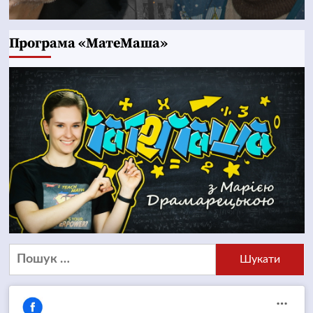
Програма «МатеМаша»
Пошук: