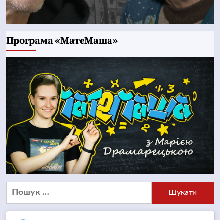
Програма «МатеМаша»
Пошук: