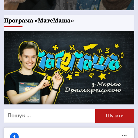
Програма «МатеМаша»
Пошук: