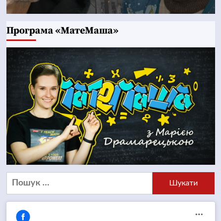
Програма «МатеМаша»
Пошук: