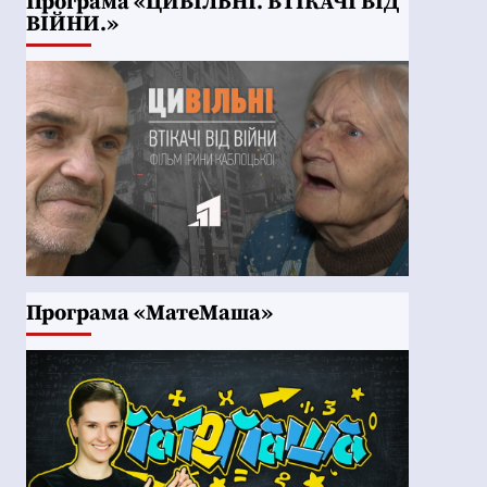
Програма «ЦИВІЛЬНІ. ВТІКАЧІ ВІД
ВІЙНИ.»
Програма «МатеМаша»