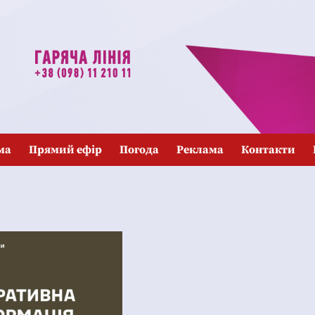
ма
Прямий ефір
Погода
Реклама
Контакти