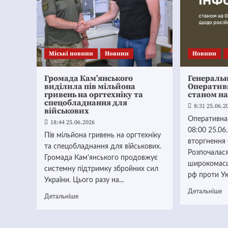
Mіські новини
Новини
Новини
Громада Кам’янського
Генераль
виділила пів мільйона
Оператив
гривень на оргтехніку та
станом на
спецобладнання для
8:31 25.06.2
військових
Оперативна
18:44 25.06.2026
08:00 25.06
Пів мільйона гривень на оргтехніку
вторгнення 
та спецобладнання для військових.
Розпочалас
Громада Кам'янського продовжує
широкомасшт
системну підтримку збройних сил
рф проти Укр
України. Цього разу на...
Детальніше
Детальніше