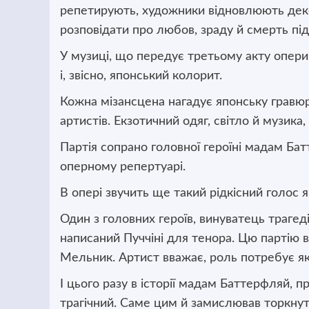
репетирують, художники відновлюють декор
розповідати про любов, зраду й смерть пі
У музиці, що передує третьому акту опери, є
і, звісно, японський колорит.
Кожна мізансцена нагадує японську гравюр
артистів. Екзотичний одяг, світло й музик
Партія сопрано головної героїні мадам Ба
оперному репертуарі.
В опері звучить ще такий рідкісний голос я
Один з головних героїв, винуватець трагеді
написаний Пуччіні для тенора. Цю партію 
Мельник. Артист вважає, роль потребує як
І цього разу в історії мадам Баттерфляй, 
трагічний. Саме цим й замислював торкнут