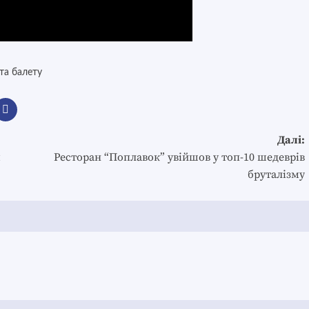
та балету
Далі:
м
Ресторан “Поплавок” увійшов у топ-10 шедеврів
бруталізму