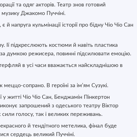
ації та одяг акторів. Театр знов готовий
д музику Джакомо Пуччіні.
 й напруга кульмінації історії про бідну Чіо Чіо Сан
у. Ії підкреслюють костюми й навіть пластика
а, за думкою режисера, повинні підсилювати емоцію.
ттерфляй в усі часи вважається найскладнішою в
к меццо-сопрано. В героїні за ім’ям Сузукі.
ї у житті Чіо Чіо Сан, Бенджамін Пінкертон
виконує запрошений з одеського театру Віктор
 сили голосу, так і великих переживань.
прекрасного й тендітного метелика, фінал буде
ися сердець великий Пуччіні.