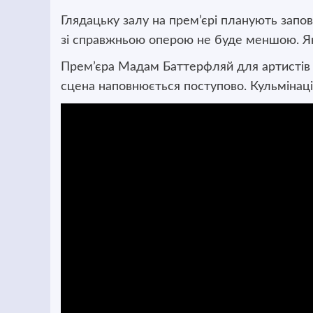
Глядацьку залу на прем’єрі планують запов
зі справжньою оперою не буде меншою. Як у 
Прем’єра Мадам Баттерфляй для артистів
сцена наповнюється поступово. Кульмінаці