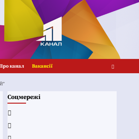
Про канал
Вакансії
Й”
Соцмережі
Facebook
YouTube
Telegram