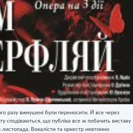
ого разу вимушені були переносити. Й все через
ету
сподіваються, що публіка все ж побачить виставу
 листопада. Вокалісти та оркестр невтомно