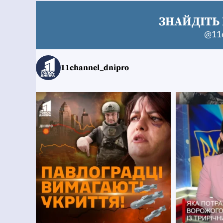
ЗНАЙДІТЬ 
@11c
11channel_dnipro