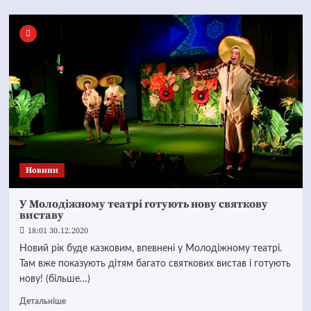
Новини
У Молодіжному театрі готують нову святкову
виставу
18:01 30.12.2020
Новий рік буде казковим, впевнені у Молодіжному театрі.
Там вже показують дітям багато святкових вистав і готують
нову! (більше…)
Детальніше