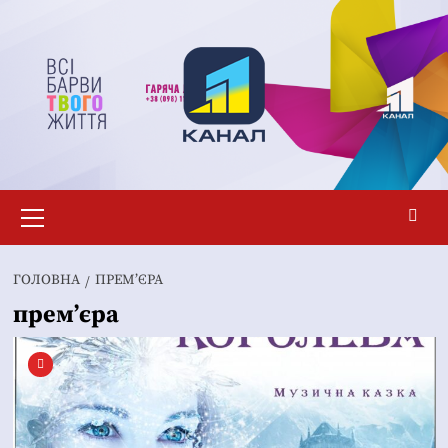
Перейти
до
вмісту
Основне
меню
ГОЛОВНА
ПРЕМ’ЄРА
прем’єра