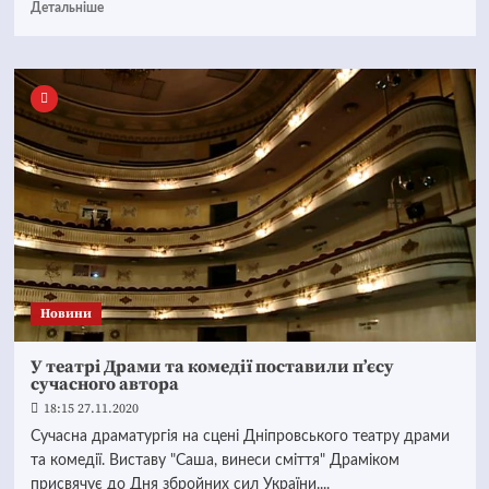
Детальніше
Новини
У театрі Драми та комедії поставили п’єсу
сучасного автора
18:15 27.11.2020
Сучасна драматургія на сцені Дніпровського театру драми
та комедії. Виставу "Саша, винеси сміття" Драміком
присвячує до Дня збройних сил України....