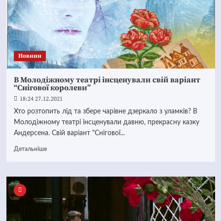
Новини
В Молодіжному театрі інсценували свій варіант
“Снігової королеви”
18:24 27.12.2021
Хто розтопить лід та збере чарівне дзеркало з уламків? В
Молодіжному театрі інсценували давню, прекрасну казку
Андерсена. Свій варіант "Снігової...
Детальніше