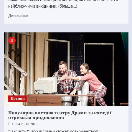
Саме така назва прем'єрної вистави, яку мали б показати
найближчими вихідними. (більше…)
Детальніше
Новини
Популярна вистава театру Драми та комедії
отримала продовження
18:04 28.10.2020
"Таксист-2", або відомий сюжет розкручується!