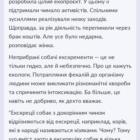
розробила цілий екопроєкт. У цьому її
підтримали чимало активістів. Спільними
зусиллями реалізували низку заходів.
Щоправда, за рік діяльність перепинили через
брак коштів. Але усе було недарма,
розповідає жінка.
Неприбрані собачі екскременти — це не
тільки гидко, але й небезпечно. Про це кажуть
екологи. Потрапляння фекалій до організму
людини може викликати різноманітні хвороби
та спричинити інтоксикацію. Ба більше, це
навіть не добриво, як дехто вважає.
“Екскреції собак з докорінним чином
відрізняються від екскреції, наприклад, корів,
які в народі називаються кізяками. Чому? Тому
що вміст азоту в екскреціях собак в кілька