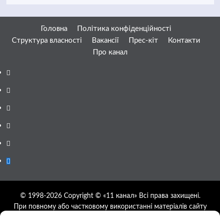
Головна
Політика конфіденційності
Структура власності
Вакансії
Прес-кіт
Контакти
Про канал
Facebook
YouTube
Telegram
Instagram
Twitter
Google
News
© 1998-2026 Copyright © «11 канал» Всі права захищені.
При повному або частковому використанні матеріалів сайту
11tv.dp.ua відкрите гіперпосилання на першоджерело