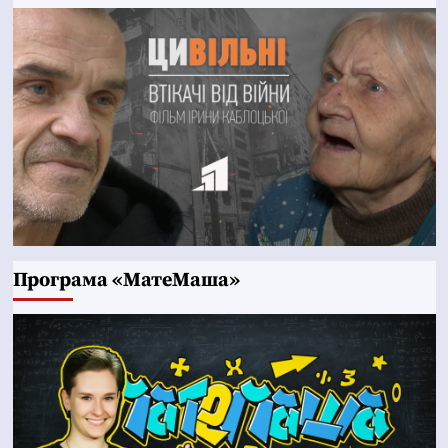
Програма «МатеМаша»