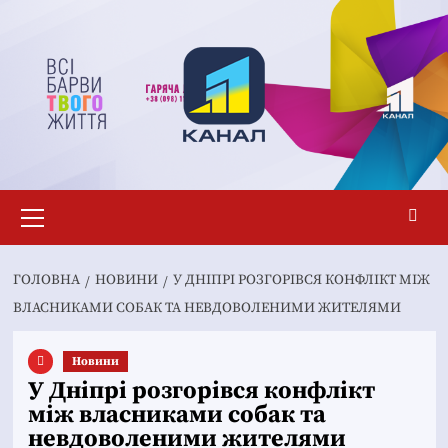
Перейти
до
вмісту
Основне
меню
ГОЛОВНА
НОВИНИ
У ДНІПРІ РОЗГОРІВСЯ КОНФЛІКТ МІЖ
ВЛАСНИКАМИ СОБАК ТА НЕВДОВОЛЕНИМИ ЖИТЕЛЯМИ
Новини
У Дніпрі розгорівся конфлікт
між власниками собак та
невдоволеними жителями