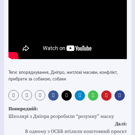
Теги:
впорядкування
,
Дніпро
,
житлові масиви
,
конфлікт
,
прибрати за собакою
,
собаки
Post
Попередній:
navigation
Школярі з Дніпра розробили “розумну” маску
Далі:
В одному з ОСББ втілили коштовний проєкт