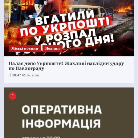
Mіські новини
Новини
Палає депо Укрпошти! Жахливі наслідки удару
по Павлограду
20:47 06.08.2026