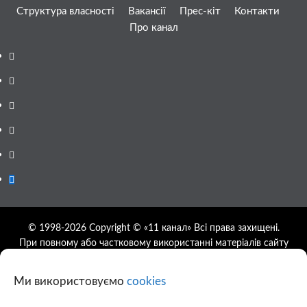
Структура власності
Вакансії
Прес-кіт
Контакти
Про канал
Facebook
YouTube
Telegram
Instagram
Twitter
Google
News
© 1998-2026 Copyright © «11 канал» Всі права захищені.
При повному або частковому використанні матеріалів сайту
11tv.dp.ua відкрите гіперпосилання на першоджерело
обов'язкове, розташування гіперпосилання не нижче другого
Ми використовуємо
cookies
абзацу.
Використання фотографій та відео сайту 11tv.dp.ua