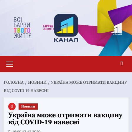
Перейти
до
вмісту
Основне
меню
ГОЛОВНА
НОВИНИ
УКРАЇНА МОЖЕ ОТРИМАТИ ВАКЦИНУ
ВІД COVID-19 НАВЕСНІ
Новини
Україна може отримати вакцину
від COVID-19 навесні
19:00 17.12.2020