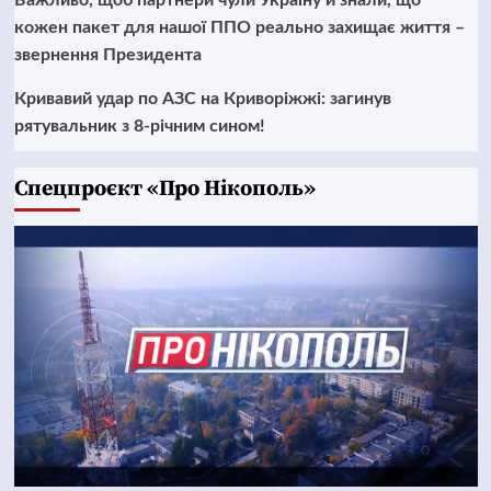
Важливо, щоб партнери чули Україну й знали, що
кожен пакет для нашої ППО реально захищає життя –
звернення Президента
Кривавий удар по АЗС на Криворіжжі: загинув
рятувальник з 8-річним сином!
Cпецпроєкт «Про Нікополь»