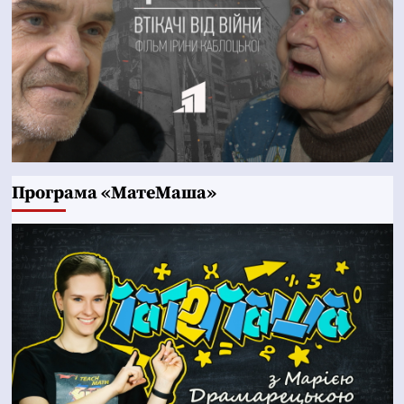
Програма «МатеМаша»