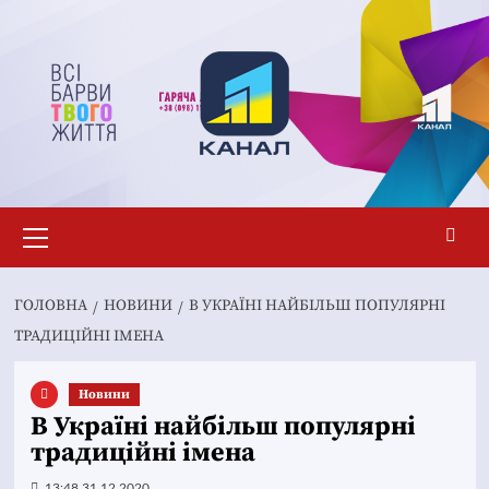
Перейти
до
вмісту
Основне
меню
ГОЛОВНА
НОВИНИ
В УКРАЇНІ НАЙБІЛЬШ ПОПУЛЯРНІ
ТРАДИЦІЙНІ ІМЕНА
Новини
В Україні найбільш популярні
традиційні імена
13:48 31.12.2020