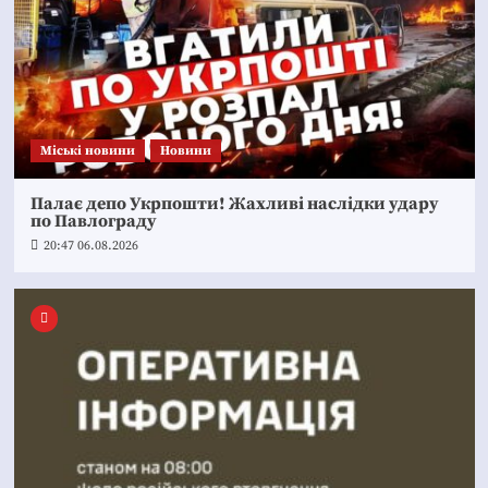
Mіські новини
Новини
Палає депо Укрпошти! Жахливі наслідки удару
по Павлограду
20:47 06.08.2026