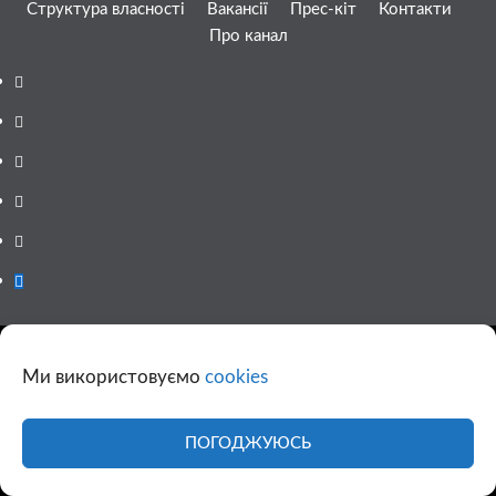
Структура власності
Вакансії
Прес-кіт
Контакти
Про канал
Facebook
YouTube
Telegram
Instagram
Twitter
Google
News
© 1998-2026 Copyright © «11 канал» Всі права захищені.
Ми використовуємо
cookies
При повному або частковому використанні матеріалів сайту
11tv.dp.ua відкрите гіперпосилання на першоджерело
обов'язкове, розташування гіперпосилання не нижче другого
ПОГОДЖУЮСЬ
абзацу.
Використання фотографій та відео сайту 11tv.dp.ua