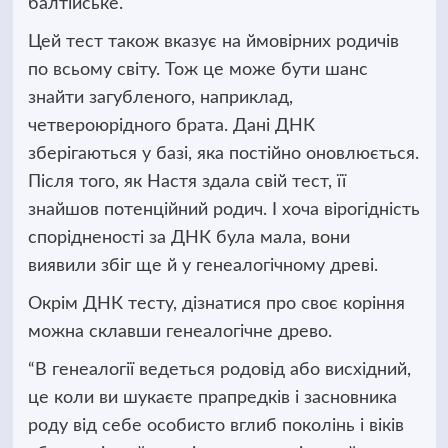
балтійське.
Цей тест також вказує на ймовірних родичів
по всьому світу. Тож це може бути шанс
знайти загубленого, наприклад,
четвероюрідного брата. Дані ДНК
зберігаються у базі, яка постійно оновлюється.
Після того, як Настя здала свій тест, її
знайшов потенційний родич. І хоча вірогідність
спорідненості за ДНК була мала, вони
виявили збіг ще й у генеалогічному древі.
Окрім ДНК тесту, дізнатися про своє коріння
можна склавши генеалогічне древо.
“В генеалогії ведеться родовід або висхідний,
це коли ви шукаєте прапредків і засновника
роду від себе особисто вглиб поколінь і віків