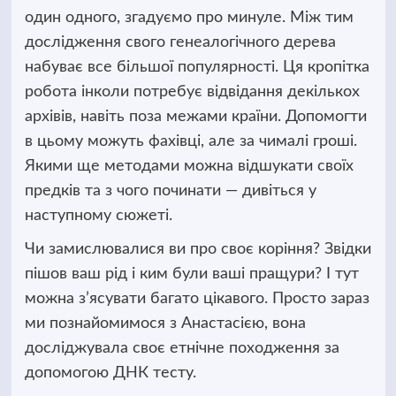
один одного, згадуємо про минуле.
Між тим
дослідження свого генеалогічного дерева
набуває все більшої популярності. Ця кропітка
робота інколи потребує відвідання декількох
архівів, навіть поза межами країни. Допомогти
в цьому можуть фахівці, але за чималі гроші.
Якими ще методами можна відшукати своїх
предків та з чого починати — дивіться у
наступному сюжеті.
Чи замислювалися ви про своє коріння? Звідки
пішов ваш рід і ким були ваші пращури? І тут
можна з’ясувати багато цікавого. Просто зараз
ми познайомимося з Анастасією, вона
досліджувала своє етнічне походження за
допомогою ДНК тесту.