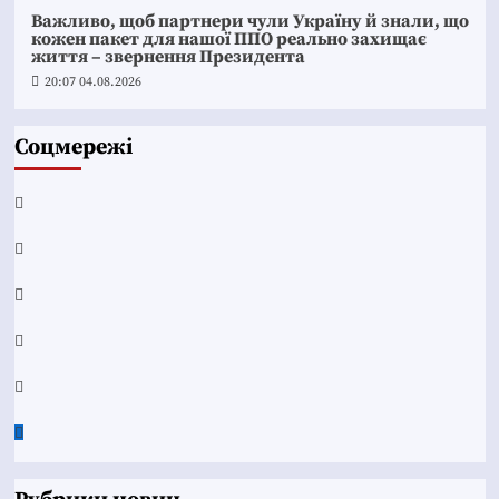
Важливо, щоб партнери чули Україну й знали, що
кожен пакет для нашої ППО реально захищає
життя – звернення Президента
20:07 04.08.2026
Соцмережі
Facebook
YouTube
Telegram
Instagram
Twitter
Google
News