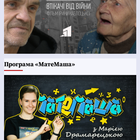
Програма «МатеМаша»