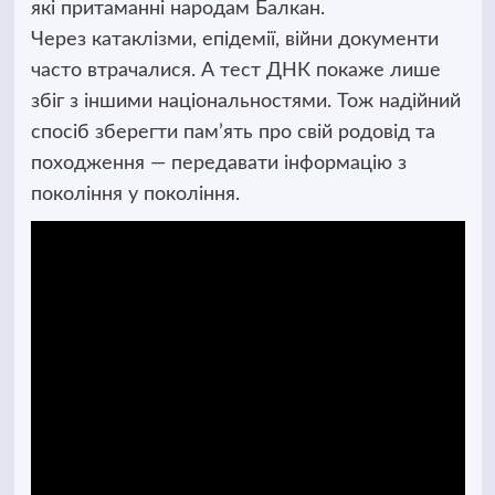
які притаманні народам Балкан.
Через катаклізми, епідемії, війни документи
часто втрачалися. А тест ДНК покаже лише
збіг з іншими національностями. Тож надійний
спосіб зберегти пам’ять про свій родовід та
походження — передавати інформацію з
покоління у покоління.