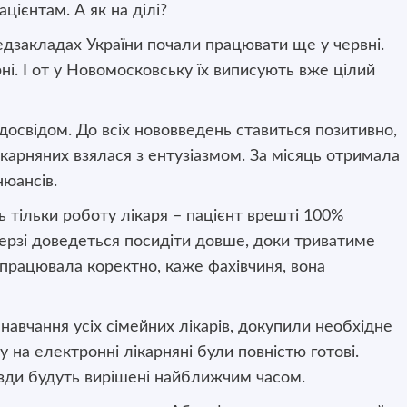
цієнтам. А як на ділі?
дзакладах України почали працювати ще у червні.
рні. І от у Новомосковську їх виписують вже цілий
 досвідом. До всіх нововведень ставиться позитивно,
карняних взялася з ентузіазмом. За місяць отримала
нюансів.
 тільки роботу лікаря – пацієнт врешті 100%
ерзі доведеться посидіти довше, доки триватиме
працювала коректно, каже фахівчиня, вона
авчання усіх сімейних лікарів, докупили необхідне
на електронні лікарняні були повністю готові.
разди будуть вирішені найближчим часом.