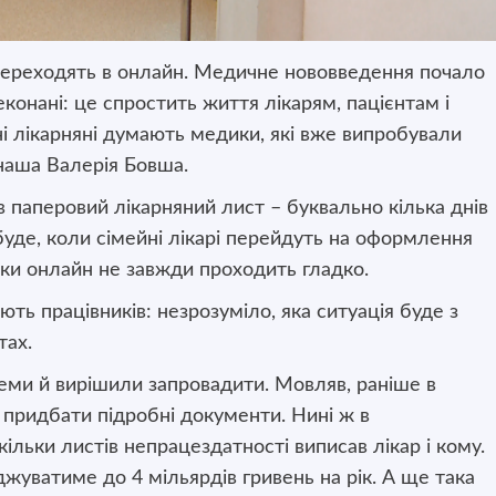
 переходять в онлайн. Медичне нововведення почало
еконані: це спростить життя лікарям, пацієнтам і
і лікарняні думають медики, які вже випробували
наша Валерія Бовша.
в паперовий лікарняний лист – буквально кілька днів
буде, коли сімейні лікарі перейдуть на оформлення
ки онлайн не завжди проходить гладко.
ють працівників: незрозуміло, яка ситуація буде з
тах.
еми й вирішили запровадити. Мовляв, раніше в
 придбати підробні документи. Нині ж в
ільки листів непрацездатності виписав лікар і кому.
жуватиме до 4 мільярдів гривень на рік. А ще така