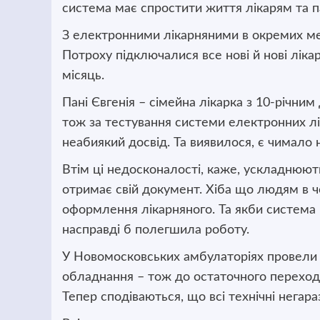
система має спростити життя лікарям та па
З електронними лікарняними в окремих ме
Потроху підключалися все нові й нові ліка
місяць.
Пані Євгенія – сімейна лікарка з 10-річним
тож за тестування системи електронних лі
неабиякий досвід. Та виявилося, є чимало 
Втім ці недосконалості, каже, ускладнюють
отримає свій документ. Хіба що людям в ч
оформлення лікарняного. Та якби система 
насправді б полегшила роботу.
У Новомосковських амбулаторіях провели н
обладнання – тож до остаточного переходу 
Тепер сподіваються, що всі технічні нега