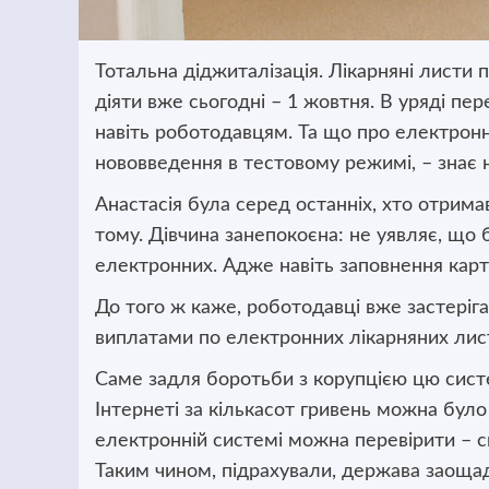
Тотальна діджиталізація. Лікарняні листи
діяти вже сьогодні – 1 жовтня. В уряді пер
навіть роботодавцям.
Та що про електронн
нововведення в тестовому режимі, – знає 
Анастасія була серед останніх, хто отрима
тому. Дівчина занепокоєна: не уявляє, що 
електронних. Адже навіть заповнення карт
До того ж каже, роботодавці вже застеріга
виплатами по електронних лікарняних лис
Саме задля боротьби з корупцією цю сист
Інтернеті за кількасот гривень можна було
електронній системі можна перевірити – ск
Таким чином, підрахували, держава заощад