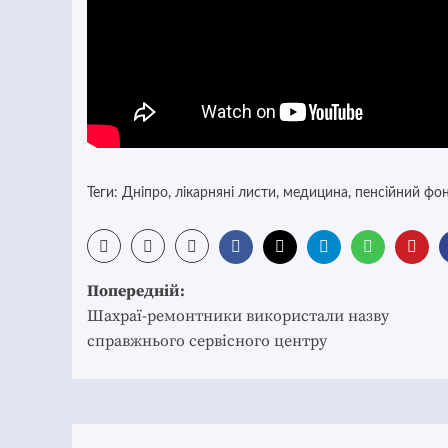
Теги:
Дніпро
,
лікарняні листи
,
медицина
,
пенсійний фо
Post
Попередній:
navigation
Шахраї-ремонтники використали назву
справжнього сервісного центру