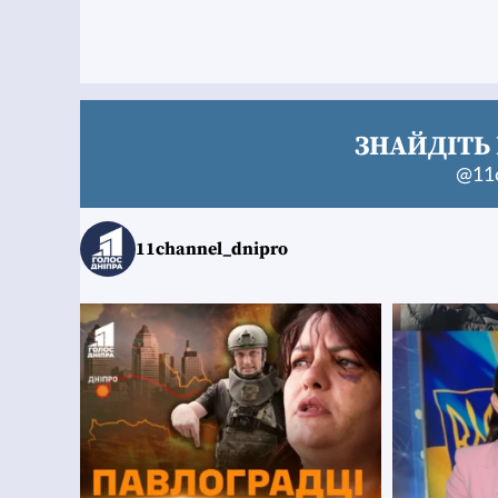
ЗНАЙДІТЬ 
@11c
11channel_dnipro