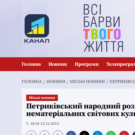
Перейти
до
вмісту
Головна
Новини
Програми
Телепрогра
ГОЛОВНА
НОВИНИ
MІСЬКІ НОВИНИ
ПЕТРИКІВС
Mіські новини
Петриківський народний роз
нематеріальних світових ку
18:36 13.12.2013