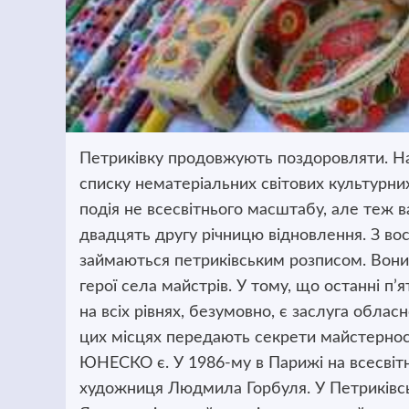
Петриківку продовжують поздоровляти. На
списку нематеріальних світових культурни
подія не всесвітнього масштабу,
але теж в
двадцять другу річницю відновлення. З во
займаються петриківським розписом. Вони й
герої села майстрів. У тому, що останні п’
на всіх рівнях, безумовно, є заслуга облас
цих місцях передають секрети майстерност
ЮНЕСКО є. У 1986-му в Парижі на всесвітн
художниця Людмила Горбуля. У Петриківсь