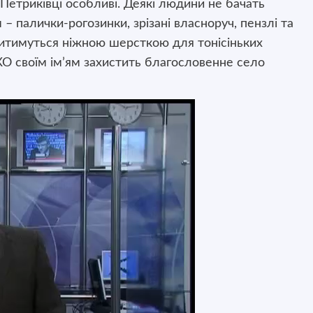
 Петриківці особливі. Деякі людини не бачать
 – палички-рогозинки, зрізані власноруч, пензлі та
ілитимуться ніжною шерсткою для тонісіньких
О своїм ім’ям захистить благословенне село