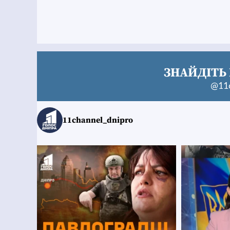
ЗНАЙДІТЬ 
@11c
11channel_dnipro