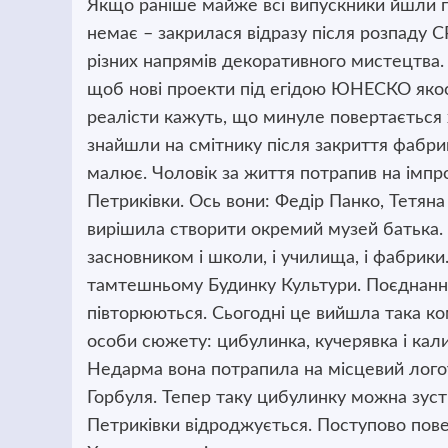
Якщо раніше майже всі випускники йшли 
немає – закрилася відразу після розпаду С
різних напрямів декоративного мистецтва. 
щоб нові проекти під егідою ЮНЕСКО яко
реалісти кажуть, що минуле повертається 
знайшли на смітнику після закриття фабрик
малює. Чоловік за життя потрапив на імпр
Петриківки. Ось вони: Федір Панко, Тетян
вирішила створити окремий музей батька.
засновником і школи, і училища, і фабрики.
тамтешньому Будинку Культури. Поєднання
півторюються. Сьогодні це вийшла така ком
особи сюжету: цибулинка, кучерявка і кали
Недарма вона потрапила на місцевий лог
Горбуля. Тепер таку цибулинку можна зустр
Петриківки відроджується. Поступово повер