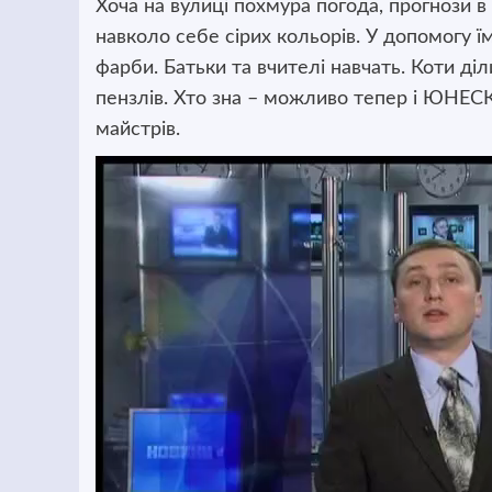
Хоча на вулиці похмура погода, прогнози в
навколо себе сірих кольорів. У допомогу їм
фарби. Батьки та вчителі навчать. Коти д
пензлів. Хто зна – можливо тепер і ЮНЕСК
майстрів.
Відеопрогравач