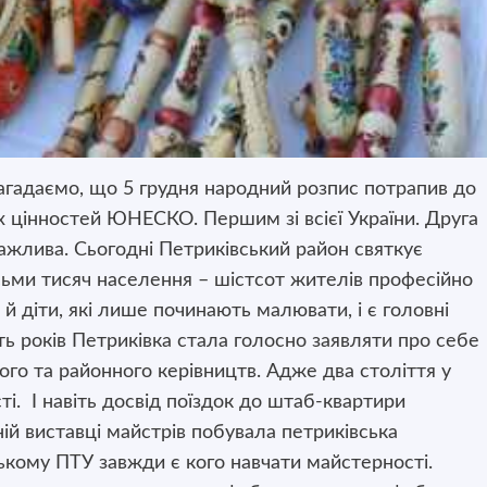
гадаємо, що 5 грудня народний розпис потрапив до
х цінностей ЮНЕСКО. Першим зі всієї України. Друга
ажлива. Сьогодні Петриківський район святкує
сьми тисяч населення – шістсот жителів професійно
 діти, які лише починають малювати, і є головні
ять років Петриківка стала голосно заявляти про себе
ного та районного керівництв. Адже два століття у
і. І навіть досвід поїздок до штаб-квартири
ій виставці майстрів побувала петриківська
кому ПТУ завжди є кого навчати майстерності.