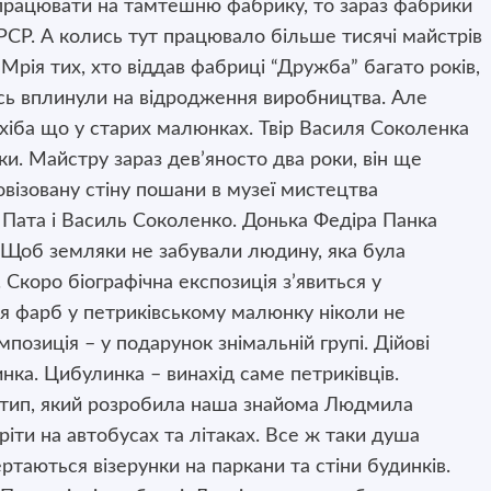
працювати на тамтешню фабрику, то зараз фабрики
РСР. А колись тут працювало більше тисячі майстрів
Мрія тих, хто віддав фабриці “Дружба” багато років,
сь вплинули на відродження виробництва. Але
хіба що у старих малюнках. Твір Василя Соколенка
и. Майстру зараз дев’яносто два роки, він ще
овізовану стіну пошани в музеї мистецтва
а Пата і Василь Соколенко. Донька Федіра Панка
 Щоб земляки не забували людину, яка була
 Скоро біографічна експозиція з’явиться у
 фарб у петриківському малюнку ніколи не
позиція – у подарунок знімальній групі. Дійові
нка. Цибулинка – винахід саме петриківців.
отип, який розробила наша знайома Людмила
іти на автобусах та літаках. Все ж таки душа
таються візерунки на паркани та стіни будинків.