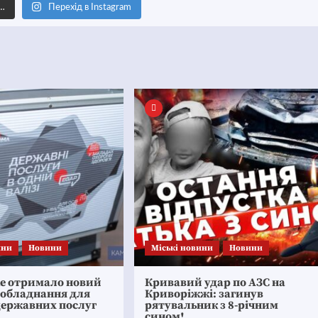
е…
Перехід в Instagram
ини
Новини
Mіські новини
Новини
ке отримало новий
Кривавий удар по АЗС на
 обладнання для
Криворіжжі: загинув
державних послуг
рятувальник з 8-річним
сином!