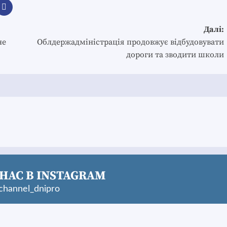
Далі:
не
Облдержадміністрація продовжує відбудовувати
дороги та зводити школи
НАС В INSTAGRAM
hannel_dnipro