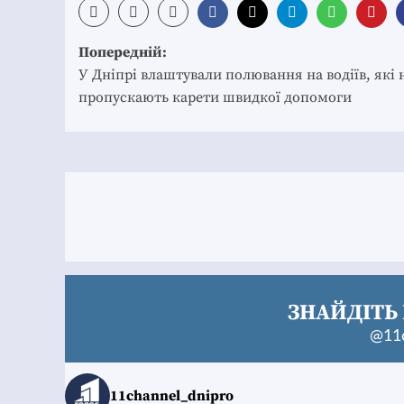
Post
Попередній:
navigation
У Дніпрі влаштували полювання на водіїв, які 
пропускають карети швидкої допомоги
ЗНАЙДІТЬ 
@11c
11channel_dnipro