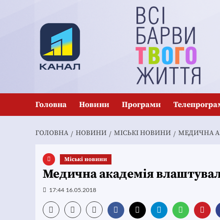
Перейти
до
вмісту
Головна
Новини
Програми
Телепрогра
ГОЛОВНА
НОВИНИ
MІСЬКІ НОВИНИ
МЕДИЧНА А
Mіські новини
Медична академія влаштува
17:44 16.05.2018