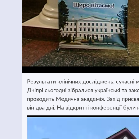
Результати клінічних досліджень, сучасні ме
Дніпрі сьогодні зібралися українські та за
проводить Медична академія. Захід прис
він два дні. На відкритті конференції були
Відеопрогравач