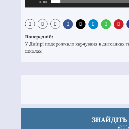
00:00
Post
Попередній:
navigation
У Дніпрі подорожчало харчуваня в дитсадках т
школах
ЗНАЙДІТЬ 
@11c