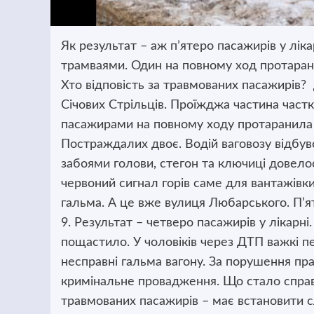
Як результат – аж п’ятеро пасажирів у лікар
трамваями.
Один на повному ход протарани
Хто відповість за травмованих пасажирів? 
Січових Стрільців. Проїжджа частина частк
пасажирами на повному ходу протаранила 
Постраждалих двоє. Водій ваговозу відбув
забоями голови, стегон та ключиці довелос
червоний сигнал горів саме для вантажівк
гальма. А це вже вулиця Любарського. П’я
9. Результат – четверо пасажирів у лікарн
пощастило. У чоловіків через ДТП важкі п
несправні гальма вагону. За порушення пра
кримінальне провадження. Що стало справ
травмованих пасажирів – має встановити с