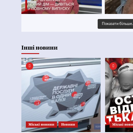
Показати більш
Інші новини
Mіські новини
Новини
Mіські нов