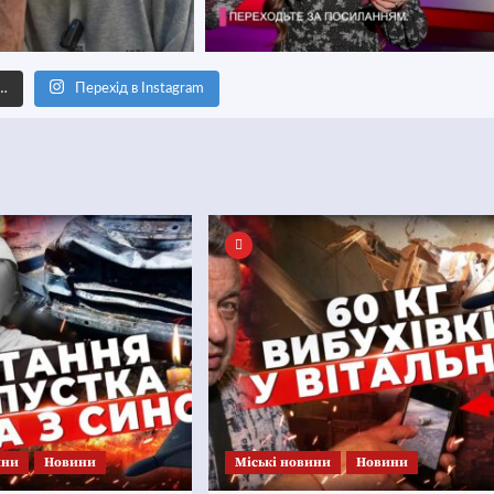
е…
Перехід в Instagram
ини
Новини
Mіські новини
Новини