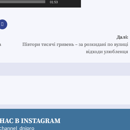
01:53
Далі:
а
Півтори тисячі гривень – за розкидані по вулиці
відходи улюбленця
НАС В INSTAGRAM
hannel_dnipro