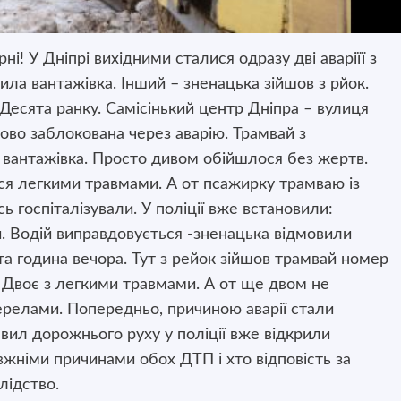
ні! У Дніпрі вихідними сталися одразу дві аваріїї з
ла вантажівка. Інший – зненацька зійшов з рйок.
Десята ранку. Самісінький центр Дніпра – вулиця
ово заблокована через аварію. Трамвай з
вантажівка. Просто дивом обійшлося без жертв.
ся легкими травмами. А от псажирку трамваю із
ь госпіталізували. У поліції вже встановили:
и. Водій виправдовується -зненацька відмовили
та година вечора. Тут з рейок зійшов трамвай номер
і. Двоє з легкими травмами. А от ще двом не
ерелами. Попередньо, причиною аварії стали
вил дорожнього руху у поліції вже відкрили
жніми причинами обох ДТП і хто відповість за
лідство.