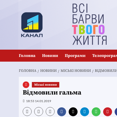
Перейти
до
вмісту
Головна
Новини
Програми
Телепрогра
ГОЛОВНА
НОВИНИ
MІСЬКІ НОВИНИ
ВІДМОВИЛИ
Mіські новини
Відмовили гальма
18:53 14.01.2019