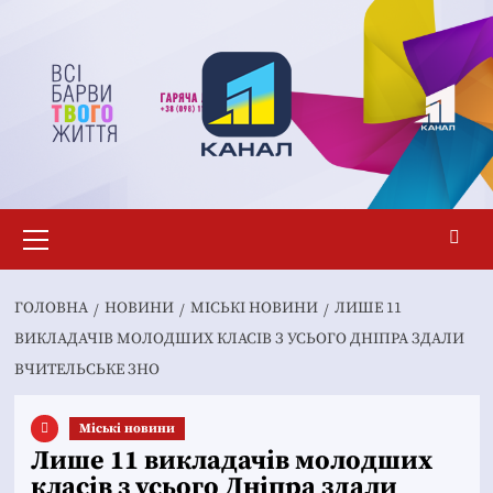
Перейти
до
вмісту
Основне
меню
ГОЛОВНА
НОВИНИ
MІСЬКІ НОВИНИ
ЛИШЕ 11
ВИКЛАДАЧІВ МОЛОДШИХ КЛАСІВ З УСЬОГО ДНІПРА ЗДАЛИ
ВЧИТЕЛЬСЬКЕ ЗНО
Mіські новини
Лише 11 викладачів молодших
класів з усього Дніпра здали