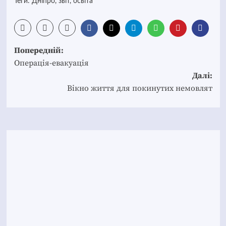
Теги:
Дніпро
,
звіт
,
освіта
Post
Попередній:
navigation
Операція-евакуація
Далі:
Вікно життя для покинутих немовлят