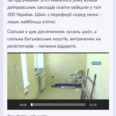
За підсумками ЗНО минулого року кілька
дніпровських закладів освіти увійшли у топ
200 України. Шкіл з переферії серед нема –
лише найбільш елітні.
Скільки у цих досягненнях зусиль шкіл, а
скільки батьківських коштів, витрачених на
репетиторів – питання відкрите.
Відеопрогравач
00:00
02:25