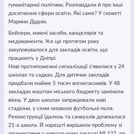
гуманітарної політики.
Розповідали й про інші
досягнення сфери освіти. Які саме? У сюжеті
Марини Дуднік.
Бойлери, миючі засоби, канцелярія та
медикаменти. Усе це протягом року
закуповувалося для закладів освіти, що
працюють у Дніпрі.
Нові протипожежні сигналізації з’явилися у 24
школах та садках. Для дитячих закладів
придбали майже 5 тисяч вогнегасників. У 48
закладах коштом міського бюджету замінили
вікна. У двох школах запрацювали нові
стадіони, у семи оновили футбольні поля.
Реконструкції їдалень та санвузлів дочекалася
21-а школа. Й нарешті вирішили проблему зі
зручностями у навчальному закладі № 127, де