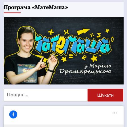
Програма «МатеМаша»
Пошук: