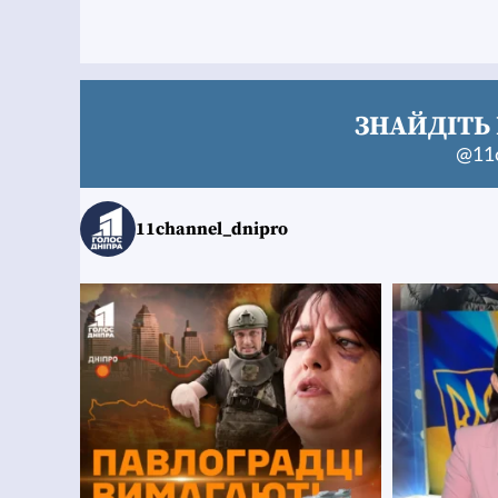
ЗНАЙДІТЬ 
@11c
11channel_dnipro