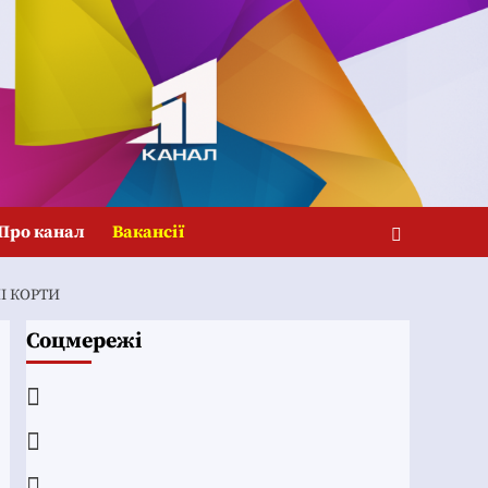
Про канал
Вакансії
І КОРТИ
Соцмережі
Facebook
YouTube
Telegram