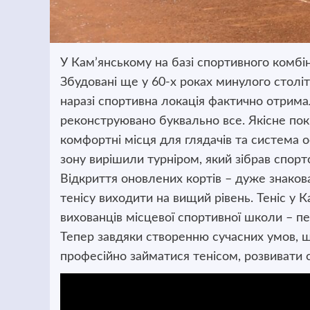
У Кам’янському на базі спортивного комбін
Збудовані ще у 60-х роках минулого столі
наразі спортивна локація фактично отримал
реконструювано буквально все. Якісне пок
комфортні місця для глядачів та система о
зону вирішили турніром, який зібрав спор
Відкриття оновлених кортів – дуже знаков
тенісу виходити на вищий рівень. Теніс у К
вихованців місцевої спортивної школи – пе
Тепер завдяки створенню сучасних умов, 
професійно займатися тенісом, розвивати св