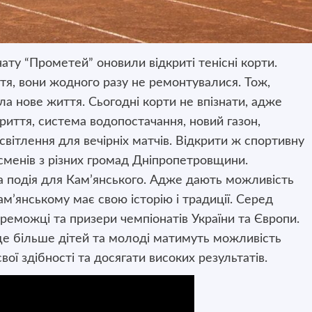
ату “Прометей” оновили відкриті тенісні корти.
ття, вони жодного разу не ремонтувалися. Тож,
а нове життя. Сьогодні корти не впізнати, адже
риття, система водопостачання, новий газон,
світлення для вечірніх матчів. Відкрити ж спортивну
тсменів з різних громад Дніпропетровщини.
а подія для Кам’янського. Адже дають можливість
ам’янському має свою історію і традиції. Серед
реможці та призери чемпіонатів України та Європи.
ще більше дітей та молоді матимуть можливість
ої здібності та досягати високих результатів.