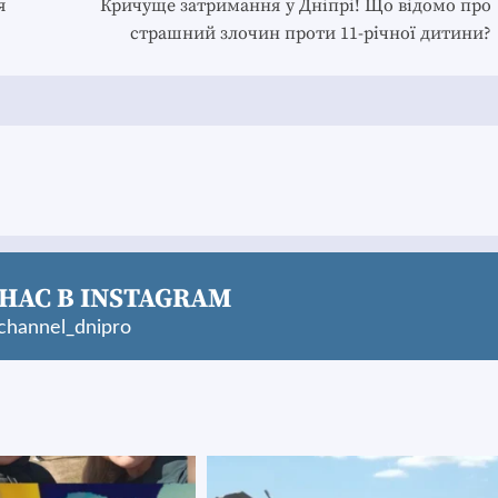
я
Кричуще затримання у Дніпрі! Що відомо про
страшний злочин проти 11-річної дитини?
НАС В INSTAGRAM
hannel_dnipro