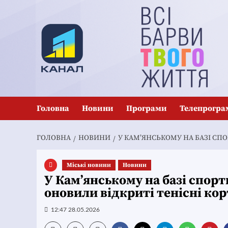
Перейти
до
вмісту
Головна
Новини
Програми
Телепрогра
ГОЛОВНА
НОВИНИ
У КАМ’ЯНСЬКОМУ НА БАЗІ СП
Mіські новини
Новини
У Кам’янському на базі спор
оновили відкриті тенісні ко
12:47 28.05.2026