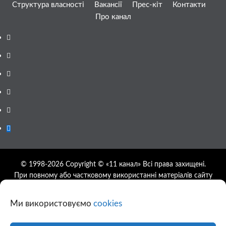
Структура власності
Вакансії
Прес-кіт
Контакти
Про канал
Facebook
YouTube
Telegram
Instagram
Twitter
Google
News
© 1998-2026 Copyright © «11 канал» Всі права захищені.
При повному або частковому використанні матеріалів сайту
11tv.dp.ua відкрите гіперпосилання на першоджерело
обов'язкове, розташування гіперпосилання не нижче другого
Ми використовуємо
cookies
абзацу.
Використання фотографій та відео сайту 11tv.dp.ua