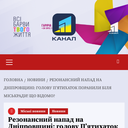
Перейти
до
вмісту
Основне
меню
ГОЛОВНА
НОВИНИ
РЕЗОНАНСНИЙ НАПАД НА
ДНІПРОВЩИНІ: ГОЛОВУ П’ЯТИХАТОК ПОРАНИЛИ БІЛЯ
МІСЬКРАДИ! ЩО ВІДОМО?
Mіські новини
Новини
Резонансний напад на
Дніпровщині: голову П’ятихаток