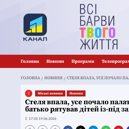
Перейти
до
вмісту
Головна
Новини
Програми
Телепрогра
ГОЛОВНА
НОВИНИ
СТЕЛЯ ВПАЛА, УСЕ ПОЧАЛО ПА
Mіські новини
Новини
Стеля впала, усе почало пал
батько рятував дітей із-під з
17:33 19.06.2026