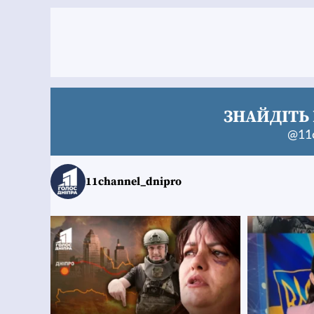
ЗНАЙДІТЬ 
@11c
11channel_dnipro