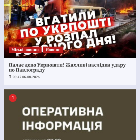
Mіські новини
Новини
Палає депо Укрпошти! Жахливі наслідки удару
по Павлограду
20:47 06.08.2026