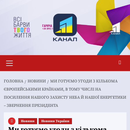
Перейти
до
вмісту
Основне
меню
ГОЛОВНА
НОВИНИ
МИ ГОТУЄМО УГОДИ З КІЛЬКОМА
ЄВРОПЕЙСЬКИМИ КРАЇНАМИ, В ТОМУ ЧИСЛІ НА
ПОСИЛЕННЯ НАШОГО ЗАХИСТУ НЕБА Й НАШОЇ ЕНЕРГЕТИКИ
– ЗВЕРНЕННЯ ПРЕЗИДЕНТА
Новини
Новини України
Ми готуємо угоди з кількома