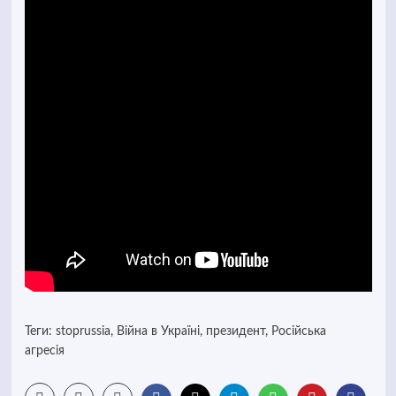
Теги:
stoprussia
,
Війна в Україні
,
президент
,
Російська
агресія