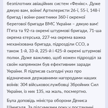
безпілотних авіаційних систем «Фенікс». Дуже
дякую вам, воїни! Артилеристи 26-ї, 55-ї, 148-ї
бригад і воїни-ракетники 360-ї окремої
берегової бригади ВМС України – дякую вам!
Пʼята та 92-га окремі штурмові бригади, 71-ша
окрема єгерська, 227-ма окрема важка
механізована бригада, підрозділи ССО, а
також 1-й, 33-й, 225-й і 425-й окремі штурмові
полки. Дуже важливо, щоб кожен підрозділ за
своїм напрямком був ефективним заради
України. Я підписав сьогодні указ про
відзначення державними нагородами наших
воїнів: 304 військовослужбовці Збройних Сил
України, із них 135, на жаль, посмертно.
Була доповідь міністра оборони Дениса
Шмигаля. За підсумками року у постачанні