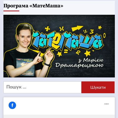
Програма «МатеМаша»
Пошук: