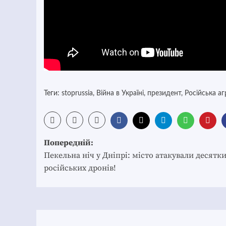
Теги:
stoprussia
,
Війна в Україні
,
президент
,
Російська аг
Post
Попередній:
navigation
Пекельна ніч у Дніпрі: місто атакували десятк
російських дронів!