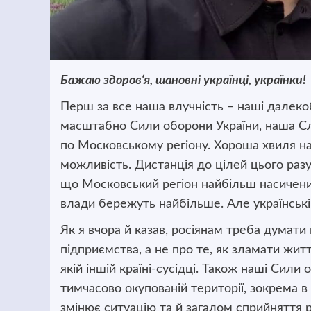
Бажаю здоров
‘
я, шановні українці, українки!
Перш за все наша влучність – наші далекобі
масштабно Сили оборони України, наша Сл
по Московському регіону. Хороша хвиля на
можливість. Дистанція до цілей цього разу
що Московський регіон найбільш насичени
влади бережуть найбільше. Але українські
Як я вчора й казав, росіянам треба думати п
підприємства, а не про те, як зламати життя
якій іншій країні-сусідці. Також наші Сил
тимчасово окупованій території, зокрема в
змінює ситуацію та й загалом сприйняття рос