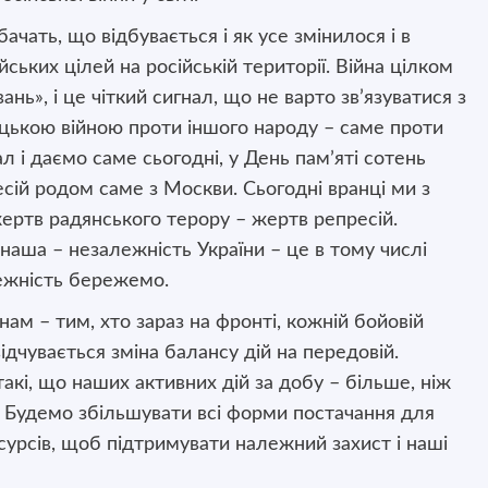
ачать, що відбувається і як усе змінилося і в
ійських цілей на російській території. Війна цілком
ь», і це чіткий сигнал, що не варто зв’язуватися з
цькою війною проти іншого народу – саме проти
 і даємо саме сьогодні, у День памʼяті сотень
сій родом саме з Москви. Сьогодні вранці ми з
жертв радянського терору – жертв репресій.
наша – незалежність України – це в тому числі
лежність бережемо.
ам – тим, хто зараз на фронті, кожній бойовій
відчувається зміна балансу дій на передовій.
такі, що наших активних дій за добу – більше, ніж
т. Будемо збільшувати всі форми постачання для
ресурсів, щоб підтримувати належний захист і наші