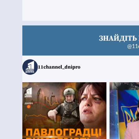
ЗНАЙДІТЬ 
@11c
11channel_dnipro