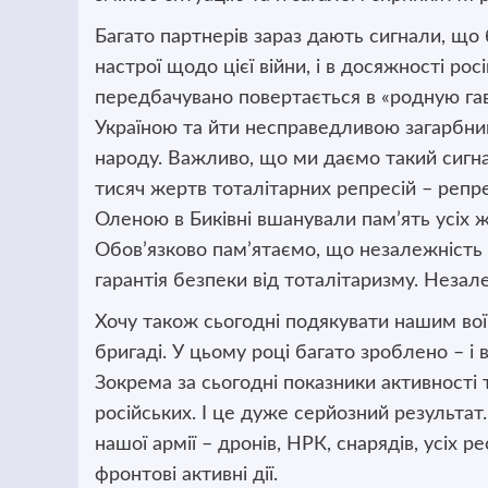
Багато партнерів зараз дають сигнали, що б
настрої щодо цієї війни, і в досяжності рос
передбачувано повертається в «родную гаван
Україною та йти несправедливою загарбни
народу. Важливо, що ми даємо такий сигнал
тисяч жертв тоталітарних репресій – репре
Оленою в Биківні вшанували пам’ять усіх 
Обов’язково пам’ятаємо, що незалежність 
гарантія безпеки від тоталітаризму. Неза
Хочу також сьогодні подякувати нашим воїн
бригаді. У цьому році багато зроблено – і 
Зокрема за сьогодні показники активності 
російських. І це дуже серйозний результа
нашої армії – дронів, НРК, снарядів, усіх 
фронтові активні дії.