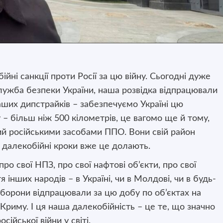
йні санкції проти Росії за цю війну. Сьогодні дуже
ужба безпеки України, наша розвідка відпрацювали
ших дипстрайків – забезпечуємо Україні цю
 – більш ніж 500 кілометрів, це вагомо ще й тому,
й російськими засобами ППО. Вони свій район
 далекобійні кроки вже це долають.
ро свої НПЗ, про свої нафтові об’єкти, про свої
 інших народів – в Україні, чи в Молдові, чи в будь-
и оборони відпрацювали за цю добу по об’єктах на
 Криму. І ця наша далекобійність – це те, що значно
ійської війни у світі.