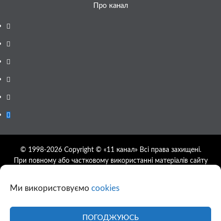
Про канал
Facebook
YouTube
Telegram
Instagram
Twitter
Google
News
© 1998-2026 Copyright © «11 канал» Всі права захищені.
При повному або частковому використанні матеріалів сайту
11tv.dp.ua відкрите гіперпосилання на першоджерело
обов'язкове, розташування гіперпосилання не нижче другого
Ми використовуємо
cookies
абзацу.
Використання фотографій та відео сайту 11tv.dp.ua
дозволяється за умови посилання на джерело та прямого
ПОГОДЖУЮСЬ