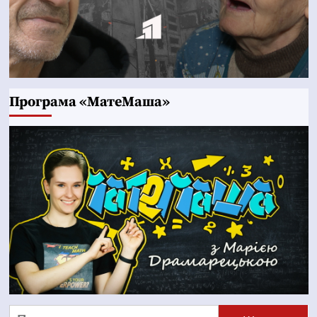
Програма «МатеМаша»
Пошук: