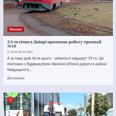
Новини
З 5-го січня в Дніпрі припиняє роботу трамвай
№18
18:52 20.12.2021
А за пару днів після цього - зміниться маршрут 19-го. Це
пов'язано з будівництвом північної об'їзної дороги в районі
Кайдацького...
Детальніше