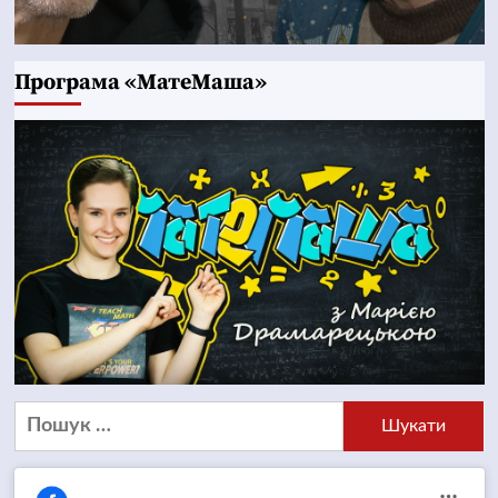
Програма «МатеМаша»
Пошук: