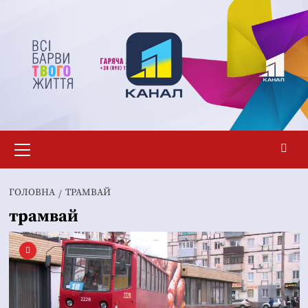
Перейти
до
вмісту
Основне
меню
ГОЛОВНА
ТРАМВАЙ
трамвай