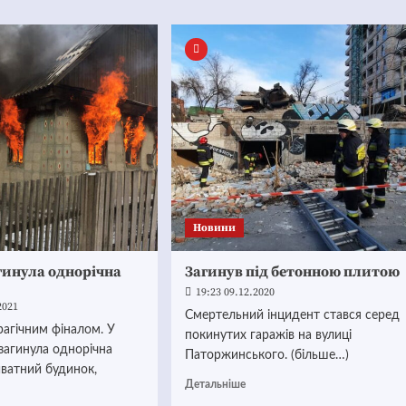
Новини
агинула однорічна
Загинув під бетонною плитою
19:23 09.12.2020
2021
Смертельний інцидент стався серед
агічним фіналом. У
покинутих гаражів на вулиці
загинула однорічна
Паторжинського. (більше…)
иватний будинок,
Детальніше