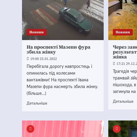
Новини
Новини
На проспекті Мазепи фура
Через зан
збила жінку
результат
жінка
19:00 25.01.2022
17:21 29.12.
Перебігала дорогу навпростець і
Трагедія чер
опинилась під колесами
трамвай зій
вантажівки! На проспекті Івана
пішохода, в 
Мазепи фура насмерть збила жінку.
загинула на м
(більше…)
Детальніше
Детальніше