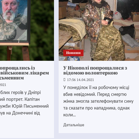
Новини
попрощались із
У Нікополі попрощалися з
 військовим лікарем
відомою волонтеркою
сьменним
17:56 14.04.2021
2021
У понеділок її на робочому місці
иблих героїв у Дніпрі
вбив невідомий. Перед смертю
вий портрет. Капітан
жінка змогла зателефонувати сину
лужби Юрій Письменний
та сказати про нападника, однак
ув на Донеччині від
коли...
Детальніше