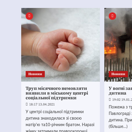
Новини
Новини
Труп місячного немовляти
У вогні з
виявили в міському центрі
дитина
соціальної підтримки
19:02 19.01.
18:17 13.04.2021
Пожежа з тр
У центрі соціальної підтримки
Павлограді 
дитина знаходилася зі своєю
дитина. Пр
матір'ю та10-річним братом. Наразі
(більше…)
жінку затримали правоохоронці.