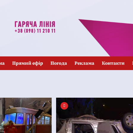
ма
Прямий ефір
Погода
Реклама
Контакти