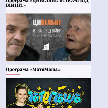
Програма «ЦИВІЛЬНІ. ВТІКАЧІ ВІД
ВІЙНИ.»
Програма «МатеМаша»