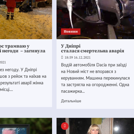
Новини
ос трамваю у
У Дніпрі
і негоди – загинула
сталася смертельна аварія
18:59 16.12.2021
2021
Водій автомобіля Dacia при заїзді
ез негоду. У Дніпрі
на Новий міст не впорався з
шов з рейок та наїхав на
керуванням. Машина перекинулася
результаті аварії жінка
та застрягла на огородженні. Одна
ісці....
пасажирка...
Детальніше