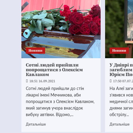
Новини
Новини
Сотні людей прийшли
У Дніпрі 
попрощатися з Олексієм
загиблим
Кавлаком
Юрієм Пи
18:51 16.09.2021
17:50 07.07.
Сотні людей прийшли до стін
На Алеї заг
лікарні імені Мечникова, аби
з’явився но
попрощатися з Олексієм Кавлаком,
медичної с
який загинув учора внаслідок
днями загин
вибуху автівки. Відомо,...
обстрілу...
Детальніше
Детальніше