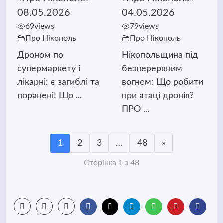
08.05.2026
04.05.2026
69
views
79
views
Про Нікополь
Про Нікополь
Дроном по
Нікопольщина під
супермаркету і
безперервним
лікарні: є загиблі та
вогнем: Що робити
поранені! Що ...
при атаці дронів?
ПРО ...
1
2
3
…
48
»
Сторінка 1 з 48