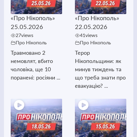
«Про Нікополь»
«Про Нікополь»
25.05.2026
22.05.2026
27
views
41
views
Про Нікополь
Про Нікополь
Травмовано 2
Терор
немовлят, вбито
Нікопольщини: як
чоловіка, ще 10
минув тиждень та
поранені: росіяни ...
що треба знати про
евакуацію? ...