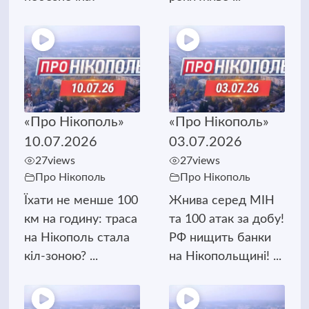
«Про Нікополь»
«Про Нікополь»
10.07.2026
03.07.2026
27
views
27
views
Про Нікополь
Про Нікополь
Їхати не менше 100
Жнива серед МІН
км на годину: траса
та 100 атак за добу!
на Нікополь стала
РФ нищить банки
кіл-зоною? ...
на Нікопольщині! ...