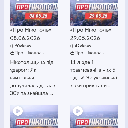
«Про Нікополь»
«Про Нікополь»
08.06.2026
29.05.2026
60
views
42
views
Про Нікополь
Про Нікополь
Нікопольщина під
11 людей
ударом: Як
травмовані, з них 6
вчителька
- діти! Як українські
долучилась до лав
зірки привітали ...
ЗСУ та знайшла ...