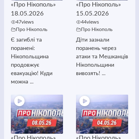
«Про Нікополь»
«Про Нікополь»
18.05.2026
15.05.2026
47
views
44
views
Про Нікополь
Про Нікополь
Є загиблі та
Діти зазнали
поранені:
поранень через
Нікопольщина
атаки та Мешканців
продовжує
Нікопольщини
евакуацію! Куди
вивозять! ...
можна ...
«Про Нікополь»
«Про Нікополь»