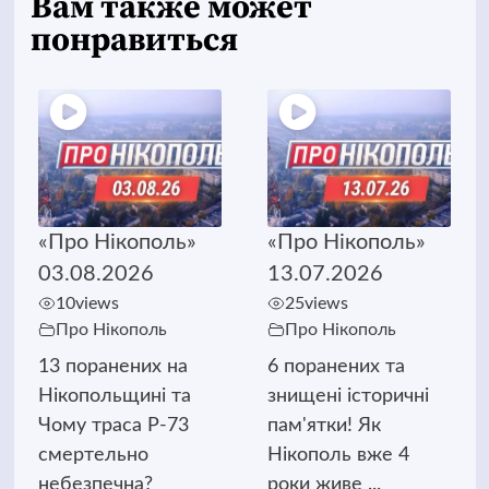
Вам также может
понравиться
«Про Нікополь»
«Про Нікополь»
03.08.2026
13.07.2026
10
views
25
views
Про Нікополь
Про Нікополь
13 поранених на
6 поранених та
Нікопольщині та
знищені історичні
Чому траса Р-73
пам'ятки! Як
смертельно
Нікополь вже 4
небезпечна?
роки живе ...