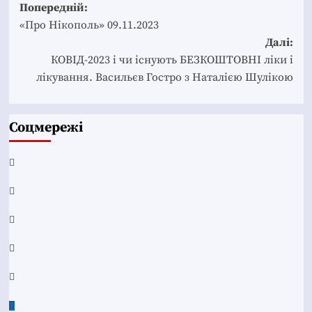
Post
Попередній:
navigation
«Про Нікополь» 09.11.2023
Далі:
КОВІД-2023 і чи існують БЕЗКОШТОВНІ ліки і
лікування. Васильєв Гостро з Наталією Шулікою
Соцмережі
Facebook
YouTube
Telegram
Instagram
Twitter
Google