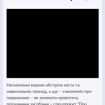
Нескінченні ворожі обстріли міста та
навколишніх громад, а ще – самопоміч при
пораненнях – як зупинити кровотечу
підручними засобами – спецпроєкт “Про