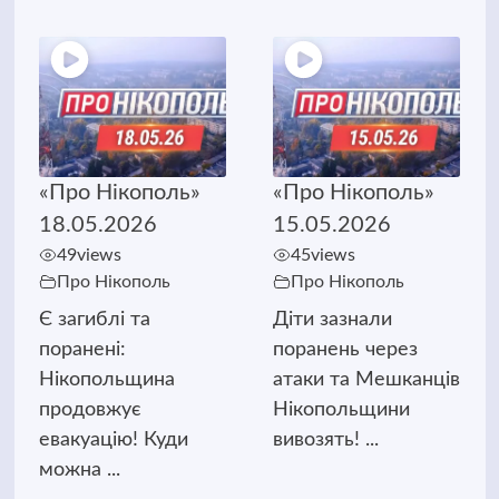
«Про Нікополь»
«Про Нікополь»
18.05.2026
15.05.2026
49
views
45
views
Про Нікополь
Про Нікополь
Є загиблі та
Діти зазнали
поранені:
поранень через
Нікопольщина
атаки та Мешканців
продовжує
Нікопольщини
евакуацію! Куди
вивозять! ...
можна ...