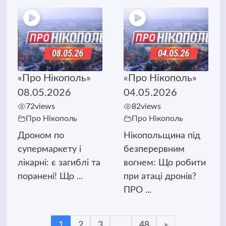
«Про Нікополь»
«Про Нікополь»
08.05.2026
04.05.2026
72
views
82
views
Про Нікополь
Про Нікополь
Дроном по
Нікопольщина під
супермаркету і
безперервним
лікарні: є загиблі та
вогнем: Що робити
поранені! Що ...
при атаці дронів?
ПРО ...
1
2
3
…
48
»