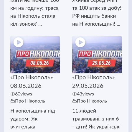
Їхати не менше 100
Жнива серед МІН
км на годину: траса
та 100 атак за добу!
на Нікополь стала
РФ нищить банки
кіл-зоною? ...
на Нікопольщині! ...
«Про Нікополь»
«Про Нікополь»
08.06.2026
29.05.2026
60
views
43
views
Про Нікополь
Про Нікополь
Нікопольщина під
11 людей
ударом: Як
травмовані, з них 6
вчителька
- діти! Як українські