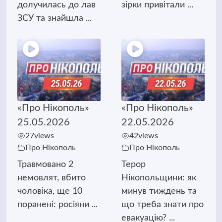
долучилась до лав
зірки привітали ...
ЗСУ та знайшла ...
«Про Нікополь»
«Про Нікополь»
25.05.2026
22.05.2026
27
views
42
views
Про Нікополь
Про Нікополь
Травмовано 2
Терор
немовлят, вбито
Нікопольщини: як
чоловіка, ще 10
минув тиждень та
поранені: росіяни ...
що треба знати про
евакуацію? ...