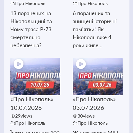
Про Нікополь
Про Нікополь
13 поранених на
6 поранених та
Нікопольщині та
знищені історичні
Чому траса Р-73
пам'ятки! Як
смертельно
Нікополь вже 4
небезпечна?
роки живе ...
«Про Нікополь»
«Про Нікополь»
10.07.2026
03.07.2026
29
views
30
views
Про Нікополь
Про Нікополь