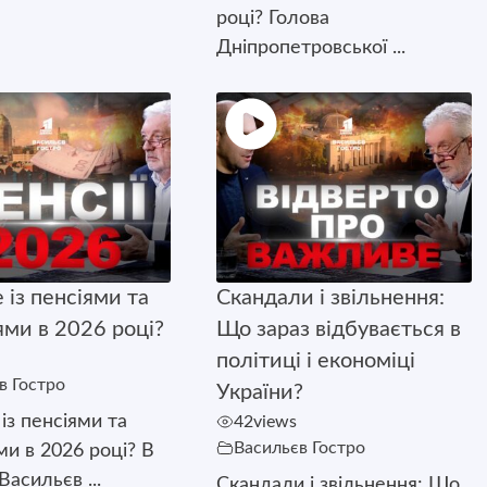
році? Голова
Дніпропетровської ...
 із пенсіями та
Скандали і звільнення:
ями в 2026 році?
Що зараз відбувається в
політиці і економіці
в Гостро
України?
із пенсіями та
42
views
Васильєв Гостро
ми в 2026 році? В
Васильєв ...
Скандали і звільнення: Що