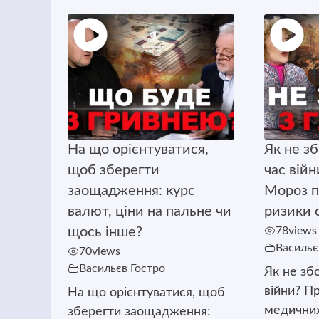
На що орієнтуватися,
Як не з
щоб зберегти
час вій
заощадження: курс
Мороз п
валют, ціни на пальне чи
ризики с
щось інше?
78
views
Васильє
70
views
Васильєв Гостро
Як не зб
війни? П
На що орієнтуватися, щоб
медичних 
зберегти заощадження: