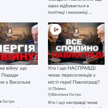
зараз відбувається в
політиці і економіці ...
на війну: що
Хто і що НАСПРАВДІ
 Поради
чекає переселенців у
ки у Васильєв
місті-герої Павлограді?
73
views
Васильєв Гостро
в Гостро
Хто і що насправді чекає