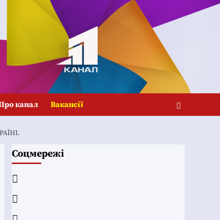
Про канал
Вакансії
АЇНІ.
Соцмережі
Facebook
YouTube
Telegram