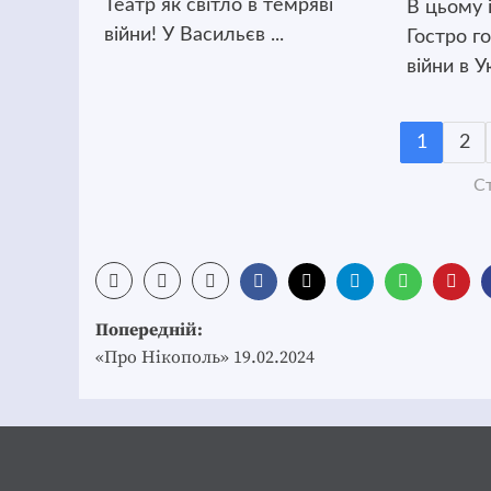
Театр як світло в темряві
В цьому 
війни! У Васильєв ...
Гостро г
війни в Ук
1
2
Ст
Post
Попередній:
navigation
«Про Нікополь» 19.02.2024