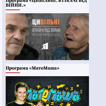
Програма «ЦИВІЛЬНІ. ВТІКАЧІ ВІД
ВІЙНИ.»
Програма «МатеМаша»