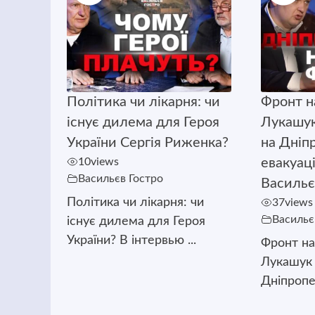
Політика чи лікарня: чи
Фронт н
існує дилема для Героя
Лукашук
України Сергія Риженка?
на Дніп
10
views
евакуац
Васильєв Гостро
Васильє
Політика чи лікарня: чи
37
views
Васильє
існує дилема для Героя
України? В інтервью ...
Фронт н
Лукашук 
Дніпропет