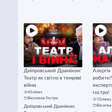
Дніпровський Драміком:
Алергія 
Театр як світло в темряві
робити?
війни
експерт
41
views
гостро!
Васильєв Гостро
72
views
Васильє
Дніпровський Драміком: