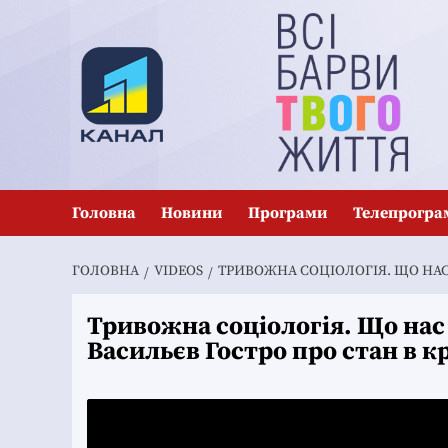
Перейти
до
вмісту
Головна
Новини
Програми
Телепрогра
ГОЛОВНА
VIDEOS
ТРИВОЖНА СОЦІОЛОГІЯ. ЩО НАС
Тривожна соціологія. Що на
Васильєв Гостро про стан в кр