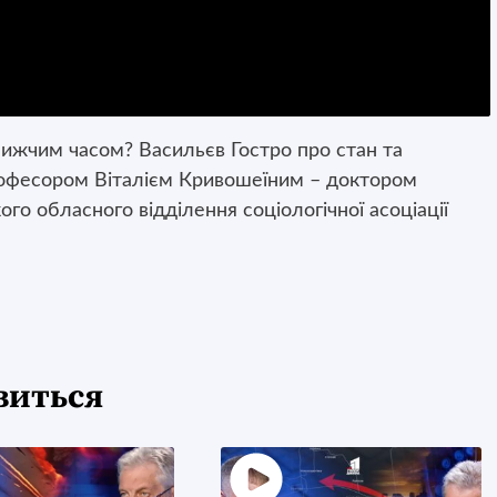
лижчим часом? Васильєв Гостро про стан та
професором Віталієм Кривошеїним – доктором
го обласного відділення соціологічної асоціації
виться