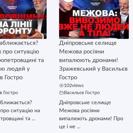
аближається?
Дніпровське селище
 про ситуацію
Межова росіяни
ропетровщині та
випалюють дронами!
ію людей у
Зражевський у Васильєв
в Гостро
Гостро
102
views
в Гостро
Васильєв Гостро
аближається?
Дніпровське селище
про ситуацію на
Межова росіяни
ровщині та ...
випалюють дронами! Про
це і не ...