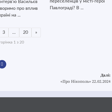
переселенців у місті-герої
інтерв'ю Васильєв
Павлограді? В ...
оворимо про вплив
раїні на ...
3
…
20
»
орінка 1 з 20
Далі:
«Про Нікополь» 22.02.2024