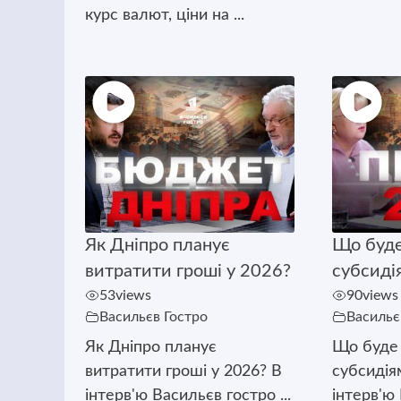
курс валют, ціни на ...
Як Дніпро планує
Що буде
витратити гроші у 2026?
субсиді
53
views
90
views
Васильєв Гостро
Васильє
Як Дніпро планує
Що буде 
витратити гроші у 2026? В
субсидія
інтерв'ю Васильєв гостро ...
інтерв'ю 