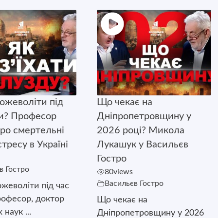
божеволіти під
Що чекає на
ни? Професор
Дніпропетровщину у
ро смертельні
2026 році? Микола
тресу в Україні
Лукашук у Васильєв
Гостро
в Гостро
80
views
Васильєв Гостро
ожеволіти під час
рофесор, доктор
Що чекає на
наук ...
Дніпропетровщину у 2026