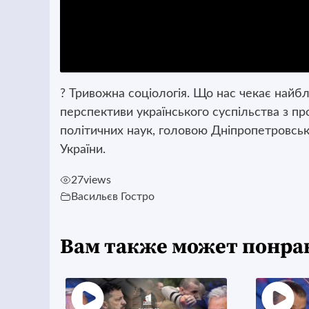
? Тривожна соціологія. Що нас чекає найб
перспективи українського суспільства з 
політичних наук, головою Дніпропетровсько
України.
27
views
Васильєв Гостро
Вам также может понра