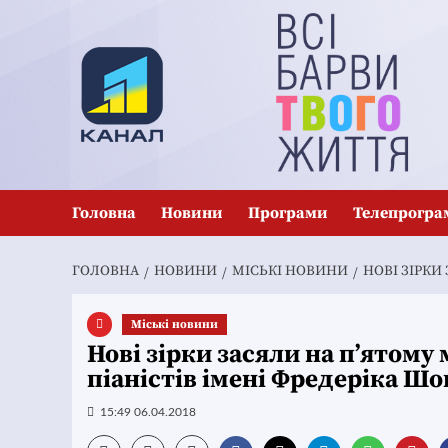
Перейти
до
вмісту
Головна
Новини
Програми
Телепрогра
ГОЛОВНА
НОВИНИ
MІСЬКІ НОВИНИ
НОВІ ЗІРКИ
Mіські новини
Нові зірки засяли на п’ятом
піаністів імені Фредеріка Ш
15:49 06.04.2018