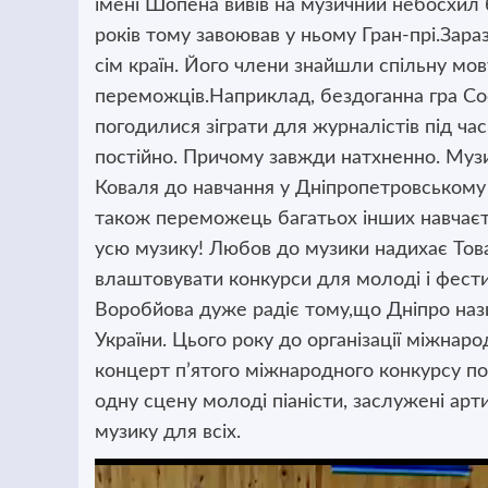
імені Шопена вивів на музичний небосхил 
років тому завоював у ньому Гран-прі.Зар
сім країн. Його члени знайшли спільну мо
переможців.Наприклад, бездоганна гра Сос
погодилися зіграти для журналістів під ча
постійно. Причому завжди натхненно. Муз
Коваля до навчання у Дніпропетровському 
також переможець багатьох інших навчаєть
усю музику! Любов до музики надихає Тов
влаштовувати конкурси для молоді і фестив
Воробйова дуже радіє тому,що Дніпро на
України. Цього року до організації міжнар
концерт п’ятого міжнародного конкурсу поє
одну сцену молоді піаністи, заслужені ар
музику для всіх.
Відеопрогравач