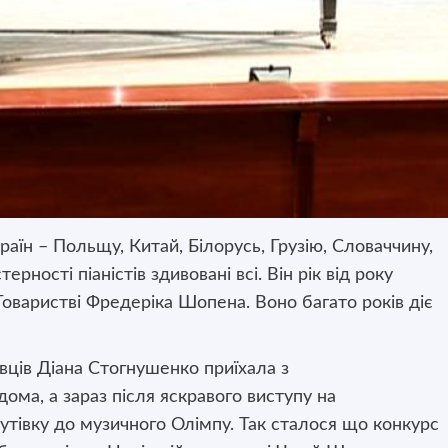
раїн – Польщу, Китай, Білорусь, Грузію, Словаччину,
ерності піаністів здивовані всі. Він рік від року
Товаристві Фредеріка Шопена. Воно багато років діє
ців Діана Стогнушенко приїхала з
дома, а зараз після яскравого виступу на
тівку до музичного Олімпу. Так сталося що конкурс