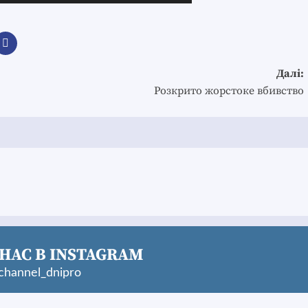
Далі:
Розкрито жорстоке вбивство
НАС В INSTAGRAM
hannel_dnipro