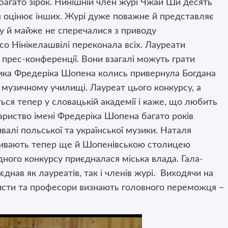
багато зірок. Нинішній член журі Чжай Ши десять
аз оцінює інших. Журі дуже поважне й представляє
ву й майже не сперечалися з приводу
о Нінікелашвілі переконала всіх. Лауреати
с прес-конференції. Вони взагалі можуть грати
ика Фредеріка Шопена колись привернула Богдана
музичному училищі. Лауреат цього конкурсу, а
ся тепер у словацькій академії і каже, що любить
ариство імені Фредеріка Шопена багато років
алі польської та української музики. Наталя
зивають тепер ще й Шопенівською столицею
одного конкурсу приєдналася міська влада. Гала-
днав як лауреатів, так і членів журі. Виходячи на
тисти та професори визнають головного переможця –