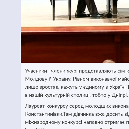
Учасники і члени журі представляють сім к
Молдову й Україну.
Рівнем виконавчої майст
лише зростає, кажуть у єдиному в Україні 
в нашій культурній столиці, тобто у Дніпрі.
Лауреат конкурсу серед молодших виконав
Константинівки.Там дівчинка вже досить ві
міжнародному конкурсі напевно отримає пу